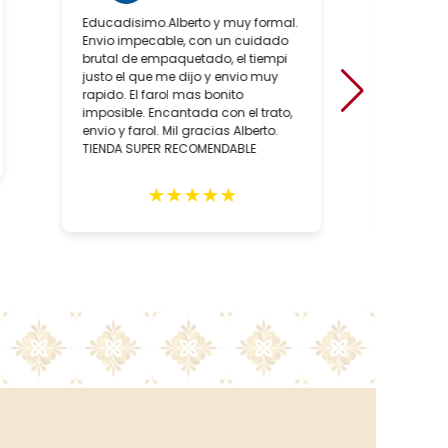
Educadisimo.Alberto y muy formal.
Ha sido
Envio impecable, con un cuidado
positiv
brutal de empaquetado, el tiempi
de conoc
justo el que me dijo y envio muy
artesan
rapido. El farol mas bonito
sobre to
imposible. Encantada con el trato,
hecho, 
envio y farol. Mil gracias Alberto.
artesan
TIENDA SUPER RECOMENDABLE
relació
como, l
de las 
★
★
★
★
★
negocio
recome