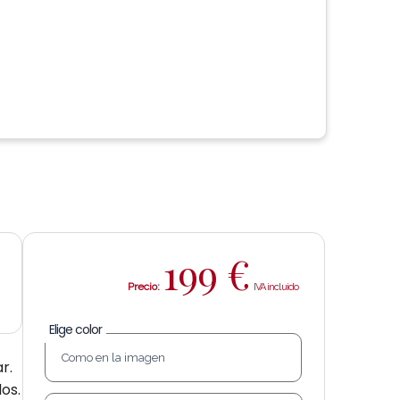
199
€
Precio:
Elige color
r.
os.