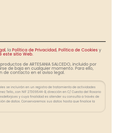
gal
, la
Política de Privacidad
,
Política de Cookies
y
 este sitio Web.
s productos de ARTESANIA SALCEDO, incluido por
rse de baja en cualquier momento. Para ello,
 de contacto en el aviso legal.
es se incluirán en un registro de tratamiento de actividades
ez Tello., con NIF 27309544-B, dirección en C/ Cuesta del Rosario
olesdeforja.es y cuya finalidad es atender su consulta a través de
sión de datos. Conservaremos sus datos hasta que finalice la
lazos exigidos por ley para atender eventuales responsabilidades
 tratar los datos de manera lícita, leal, transparente, adecuada,
zada. Puede ejercer su derecho de acceso, rectificación, supresión,
ión u oposición en las direcciones indicadas. En caso de
clamación ante la Agencia Española de Protección de Datos