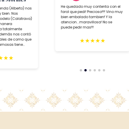
He quedado muy contenta con el
ienda (Alberto) nos
farol que pedi! Precioso!!!! Vino muy
 bien. Nos
bien embalado tambien! Y la
delo (Calatrava)
atencion...maravillosa! No se
 manera
puede pedir mas!!!
da totalmente
además nos contó
★
★
★
★
★
íbles de como que
famosas tiene
★
★
★