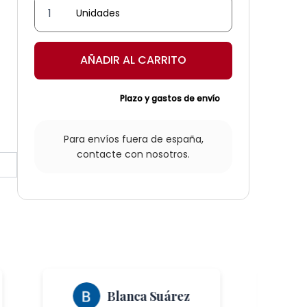
Aplique
de
farol
AÑADIR AL CARRITO
Aroche
cantidad
Plazo y gastos de envío
Para envíos fuera de españa,
contacte con nosotros.
Blanca Suárez