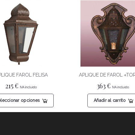
PLIQUE FAROL FELISA
APLIQUE DE FAROL «TO
215
€
363
€
Este
eleccionar opciones
Añadir al carrito
producto
tiene
múltiples
variantes.
Las