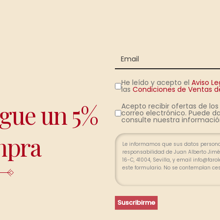
He leído y acepto el
Aviso Le
las
Condiciones de Ventas de
igue un 5%
Acepto recibir ofertas de lo
correo electrónico. Puede da
consulte nuestra información
mpra
Le informamos que sus datos personal
responsabilidad de Juan Alberto Jimén
16-C, 41004, Sevilla, y email info@far
este formulario. No se contemplan ce
relación profesional y, durante los p
finalizada la relación. Se procederá a
pertinente, limitada, exacta y actuali
portabilidad de sus datos y la limitac
Suscribirme
divergencias, puede presentar una re
(www.agpd.es).