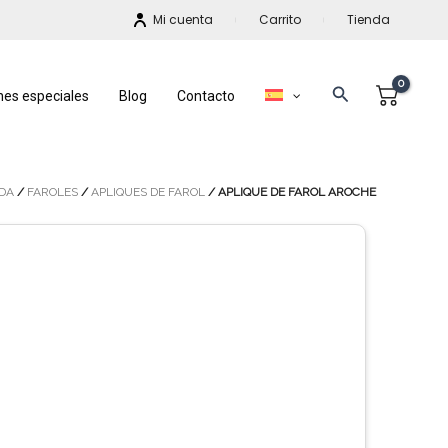
Mi cuenta
Carrito
Tienda
Buscar
nes especiales
Blog
Contacto
DA
/
FAROLES
/
APLIQUES DE FAROL
/ APLIQUE DE FAROL AROCHE