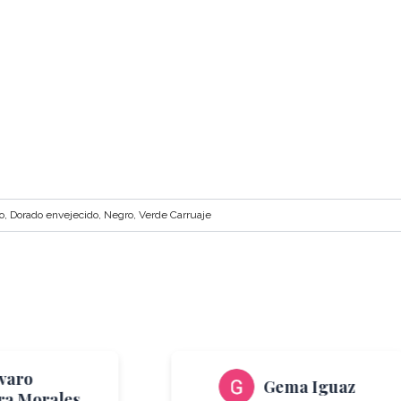
, Dorado envejecido, Negro, Verde Carruaje
lvaro
Gema Iguaz
ra Morales