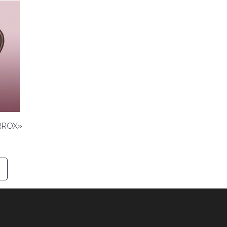
RROX»