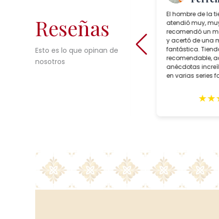
Salcedo Artesania is a superb
El hombre de la t
Reseñas
lamp shop in Seville, Spain which
atendió muy, muy
sells incredible choices of
recomendó un mo
interesting, reasonably priced,
y acertó de una
bespoke artisan crafted lighting.
fantástica. Tien
Esto es lo que opinan de
During our trip to Seville in February,
recomendable, 
nosotros
we purchased two customized
anécdotas incre
lamps for May delivery. Alberto Tello,
en varias series 
the owner, is a true professional. He
faroles suyos.
assisted us with the creation of he
★
★
★
★
★
★
★
lamps, expertly packed them and
sent them in early May. The lamps
arrived quickly with impeccable
GLS delivery and in excellent
condition. These gorgeous lighting
fixtures grace our home and
remind us of our wonderful trip to
Seville. Highly recommend this
shop.