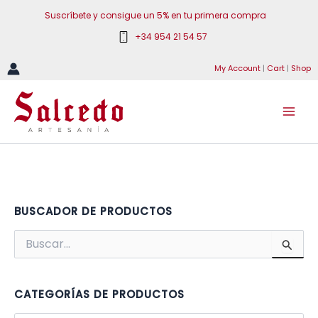
Ir
Suscríbete y consigue un 5% en tu primera compra
al
+34 954 21 54 57
contenido
My Account
|
Cart
|
Shop
BUSCADOR DE PRODUCTOS
B
u
s
c
a
CATEGORÍAS DE PRODUCTOS
r