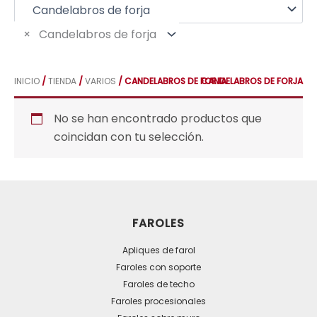
p
o
r
×
Candelabros de forja
:
INICIO
/
TIENDA
/
VARIOS
/ CANDELABROS DE FORJA
CANDELABROS DE FORJA
No se han encontrado productos que
coincidan con tu selección.
FAROLES
Apliques de farol
Faroles con soporte
Faroles de techo
Faroles procesionales