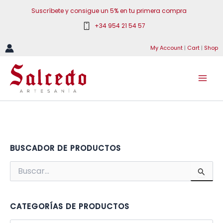
Ir
Suscríbete y consigue un 5% en tu primera compra
al
+34 954 21 54 57
contenido
My Account
|
Cart
|
Shop
BUSCADOR DE PRODUCTOS
B
u
s
c
a
CATEGORÍAS DE PRODUCTOS
r