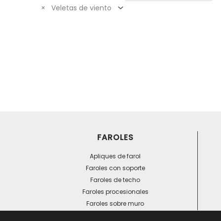
×
Veletas de viento
r
:
FAROLES
Apliques de farol
Faroles con soporte
Faroles de techo
Faroles procesionales
Faroles sobre muro
Otros faroles