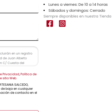
Lunes a viernes: De 10 a 14 horas
Sábados y domingos: Cerrado
Siempre disponibles en nuestra Tienda 
luirán en un registro
d de Juan Alberto
en C/ Cuesta del
lesdeforja.es y cuya
te formulario. No se
de Privacidad
,
Política de
 sus datos hasta que
 sitio Web.
lazos exigidos por ley
 ARTESANIA SALCEDO,
alizada la relación.
e de baja en cualquier
, leal, transparente,
mación de contacto en el
lizada. Puede ejercer
, portabilidad de sus
ciones indicadas. En
eclamación ante la