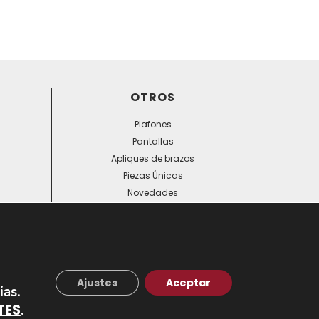
OTROS
Plafones
Pantallas
Apliques de brazos
Piezas Únicas
Novedades
Ajustes
Aceptar
ias.
TES
.
C/ Cuesta del Rosario, 16-D. 41004 - Sevilla. Tel: