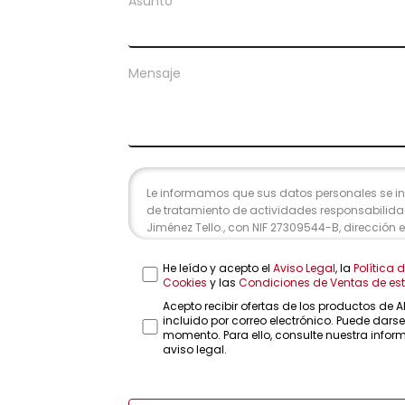
Asunto
Mensaje
Le informamos que sus datos personales se inc
de tratamiento de actividades responsabilida
Jiménez Tello., con NIF 27309544-B, dirección 
Rosario 16-C, 41004, Sevilla, y email info@faro
finalidad es atender su consulta a través de es
He leído y acepto el
Aviso Legal
, la
Política 
contemplan cesión de datos. Conservaremos
Cookies
y las
Condiciones de Ventas de este
finalice la relación profesional y, durante los p
Acepto recibir ofertas de los productos de
para atender eventuales responsabilidades fin
incluido por correo electrónico. Puede dars
Se procederá a tratar los datos de manera lícita
momento. Para ello, consulte nuestra infor
adecuada, pertinente, limitada, exacta y actua
aviso legal.
su derecho de acceso, rectificación, supresión
datos y la limitación u oposición en las direc
caso de divergencias, puede presentar una r