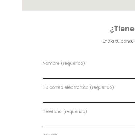
¿Tiene
Envía tu consu
Nombre (requerido)
Tu correo electrónico (requerido)
Teléfono (requerido)