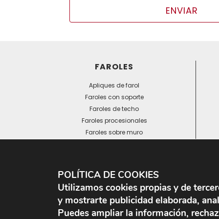
Agencia Española de Protección de Datos (ww
Más información del tratamiento en la
Polític
FAROLES
Apliques de farol
Faroles con soporte
Faroles de techo
Faroles procesionales
Faroles sobre muro
Otros faroles
POLÍTICA DE COOKIES
Utilizamos cookies propias y de terce
y mostrarte publicidad elaborada, anali
Puedes ampliar la información, rechaz