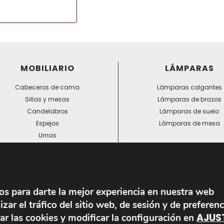
w.agpd.es).
a de privacidad.
MOBILIARIO
LÁMPARAS
Cabeceros de cama
Lámparas colgantes
Sillas y mesas
Lámparas de brazos
Candelabros
Lámparas de suelo
Espejos
Lámparas de mesa
Urnas
Veletas
ros para darte la mejor experiencia en nuestra web
zar el tráfico del sitio web, de sesión y de preferenc
© 2024 Todos los derechos reservados. - Desarrollo web:
AJUS
ar las cookies y modificar la configuración en
Business Go!