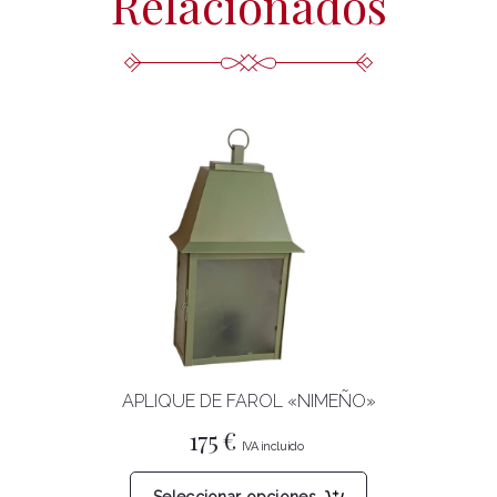
Relacionados
APLIQUE DE FAROL «NIMEÑO»
175
€
Este
Seleccionar opciones