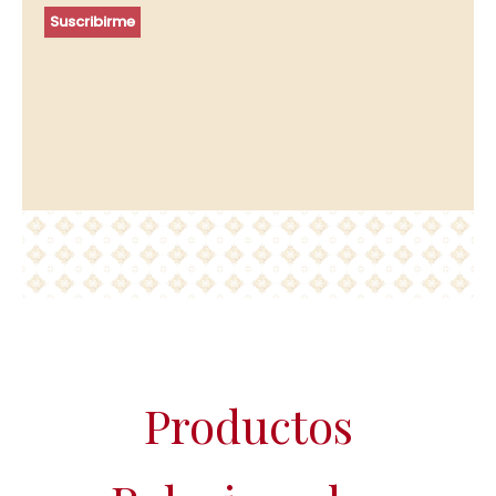
profesional y, durante los plazos exigidos por ley para atender
Suscribirme
eventuales responsabilidades finalizada la relación. Se
procederá a tratar los datos de manera lícita, leal, transparente,
adecuada, pertinente, limitada, exacta y actualizada. Puede
ejercer su derecho de acceso, rectificación, supresión,
portabilidad de sus datos y la limitación u oposición en las
direcciones indicadas. En caso de divergencias, puede
presentar una reclamación ante la Agencia Española de
Protección de Datos (www.agpd.es).
Más información del tratamiento en la
Política de privacidad.
Productos