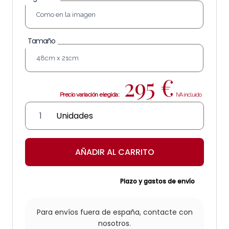
Tamaño
295
€
Aplique
de
latón
"Viriato"
AÑADIR AL CARRITO
cantidad
Plazo y gastos de envío
Para envíos fuera de españa,
contacte con
nosotros.