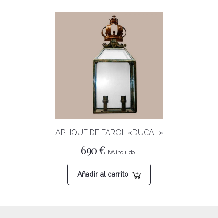
525 €
múltiples
variantes.
Las
opciones
se
pueden
elegir
en
la
página
APLIQUE DE FAROL «DUCAL»
de
producto
690
€
Añadir al carrito