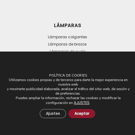
LÁMPARAS
Lámparas colgantes
Lámparas de brazos
Lámparas de suelo
Lámparas de mesa
POLÍTICA DE COOKIES
Utilizamos cookies propias y de terceros para darte la mejor experiencia en
nuestra web
y mostrarte publicidad elaborada, analizar el tráfico del sitio web, de sesión y
de preferencias.
Puedes ampliar la información, rechazar las cookies y modificar la
OTROS
AJUSTES
configuración en
.
Plafones
Ajustes
Aceptar
Pantallas
Apliques de brazos
Piezas Únicas