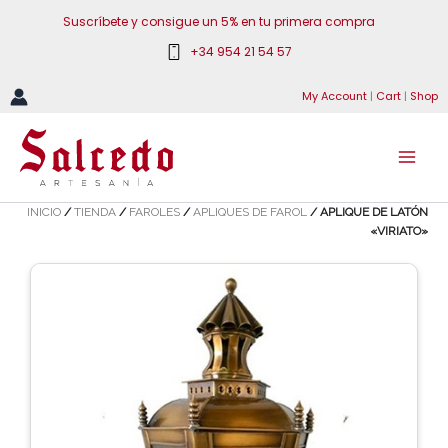
Ir
Suscríbete y consigue un 5% en tu primera compra
al
+34 954 21 54 57
contenido
My Account
|
Cart
|
Shop
INICIO
/
TIENDA
/
FAROLES
/
APLIQUES DE FAROL
/ APLIQUE DE LATÓN
«VIRIATO»