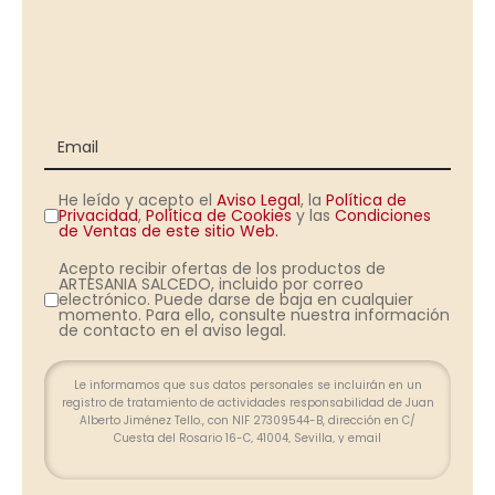
He leído y acepto el
Aviso Legal
, la
Política de
Privacidad
,
Política de Cookies
y las
Condiciones
de Ventas de este sitio Web.
Acepto recibir ofertas de los productos de
ARTESANIA SALCEDO, incluido por correo
electrónico. Puede darse de baja en cualquier
momento. Para ello, consulte nuestra información
de contacto en el aviso legal.
Le informamos que sus datos personales se incluirán en un
registro de tratamiento de actividades responsabilidad de Juan
Alberto Jiménez Tello., con NIF 27309544-B, dirección en C/
Cuesta del Rosario 16-C, 41004, Sevilla, y email
info@farolesdeforja.es y cuya finalidad es atender su consulta a
través de este formulario. No se contemplan cesión de datos.
Conservaremos sus datos hasta que finalice la relación