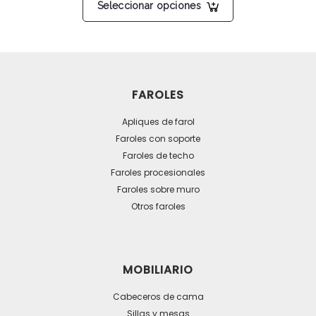
desde
Seleccionar opciones
producto
129 €
tiene
hasta
175 €
múltiples
variantes.
Las
FAROLES
opciones
se
Apliques de farol
pueden
Faroles con soporte
Faroles de techo
elegir
Faroles procesionales
en
Faroles sobre muro
la
Otros faroles
página
de
producto
MOBILIARIO
Cabeceros de cama
Sillas y mesas