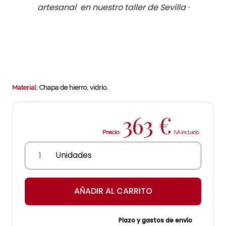
artesanal en nuestro taller de Sevilla ·
Material
: Chapa de hierro, vidrio.
363
€
Precio:
Aplique
de
farol
"Torrox"
AÑADIR AL CARRITO
cantidad
Plazo y gastos de envío