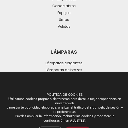
Candelabros
Espejos
Urnas
Veletas
LÁMPARAS
Lámparas colgantes
Lámparas de brazos
Lámparas de suelo
Lámparas de mesa
POLÍTICA DE COOKIES
Utilizamos cookies propias y de terceros para darte la mejor experiencia en
nuestra web
y mostrarte publicidad elaborada, analizar el tráfico del sitio web, de sesión y
de preferencias.
Puedes ampliar la información, rechazar las cookies y modificar la
AJUSTES
configuración en
.
OTROS