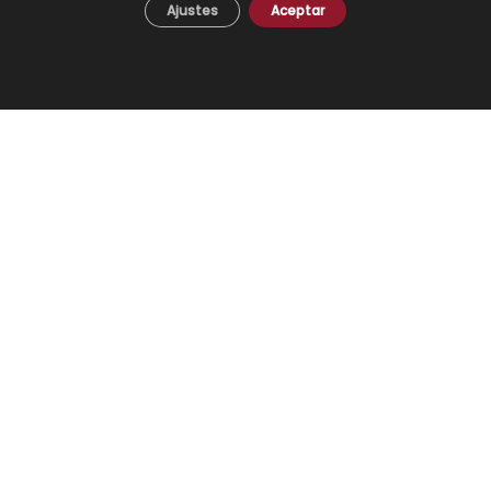
Ajustes
Aceptar
Plafones
Pantallas
Apliques de brazos
Piezas Únicas
Novedades
© 2024 Todos los derechos reservados. - Desarrollo web:
Business Go!
C/ Cuesta del Rosario, 16-D. 41004 - Sevilla. Tel:
+34 954 21 54 57