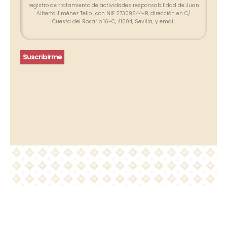
registro de tratamiento de actividades responsabilidad de Juan
Alberto Jiménez Tello., con NIF 27309544-B, dirección en C/
Cuesta del Rosario 16-C, 41004, Sevilla, y email
info@farolesdeforja.es y cuya finalidad es atender su consulta a
través de este formulario. No se contemplan cesión de datos.
Conservaremos sus datos hasta que finalice la relación
profesional y, durante los plazos exigidos por ley para atender
Suscribirme
eventuales responsabilidades finalizada la relación. Se
procederá a tratar los datos de manera lícita, leal, transparente,
adecuada, pertinente, limitada, exacta y actualizada. Puede
ejercer su derecho de acceso, rectificación, supresión,
portabilidad de sus datos y la limitación u oposición en las
direcciones indicadas. En caso de divergencias, puede
presentar una reclamación ante la Agencia Española de
Protección de Datos (www.agpd.es).
Más información del tratamiento en la
Política de privacidad.