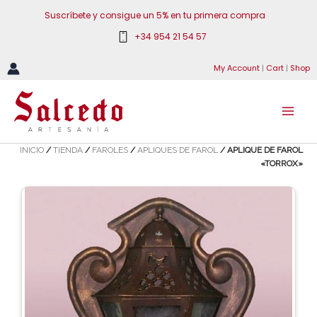
Ir
Suscríbete y consigue un 5% en tu primera compra
al
+34 954 21 54 57
contenido
My Account
|
Cart
|
Shop
INICIO
/
TIENDA
/
FAROLES
/
APLIQUES DE FAROL
/ APLIQUE DE FAROL
«TORROX»