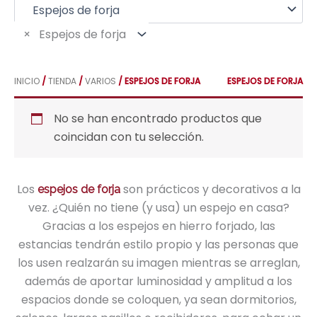
p
o
r
×
Espejos de forja
:
INICIO
/
TIENDA
/
VARIOS
/ ESPEJOS DE FORJA
ESPEJOS DE FORJA
No se han encontrado productos que
coincidan con tu selección.
Los
son prácticos y decorativos a la
espejos de forja
vez. ¿Quién no tiene (y usa) un espejo en casa?
Gracias a los espejos en hierro forjado, las
estancias tendrán estilo propio y las personas que
los usen realzarán su imagen mientras se arreglan,
además de aportar luminosidad y amplitud a los
espacios donde se coloquen, ya sean dormitorios,