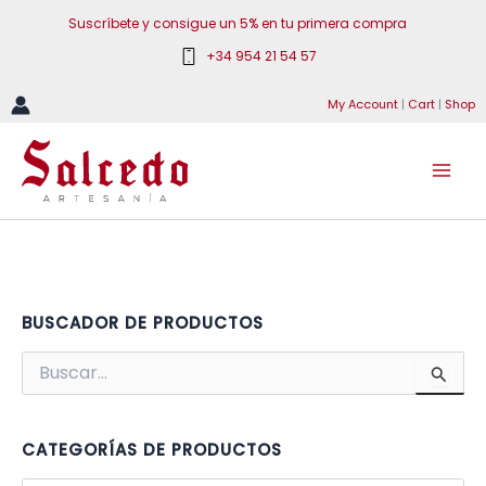
Ir
Suscríbete y consigue un 5% en tu primera compra
al
+34 954 21 54 57
contenido
My Account
|
Cart
|
Shop
BUSCADOR DE PRODUCTOS
B
u
s
c
a
CATEGORÍAS DE PRODUCTOS
r