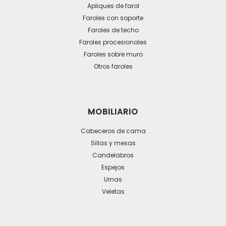
se
Apliques de farol
pueden
Faroles con soporte
Faroles de techo
elegir
Faroles procesionales
en
Faroles sobre muro
la
Otros faroles
página
de
producto
MOBILIARIO
Cabeceros de cama
Sillas y mesas
Candelabros
Espejos
Urnas
Veletas