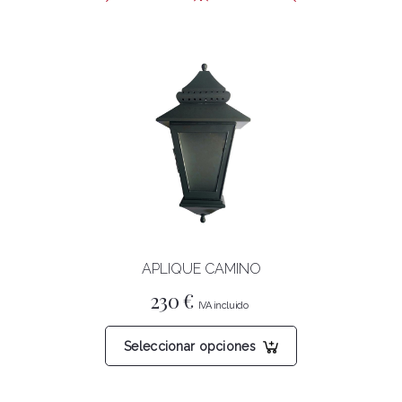
APLIQUE CAMINO
230
€
Este
Seleccionar opciones
producto
tiene
múltiples