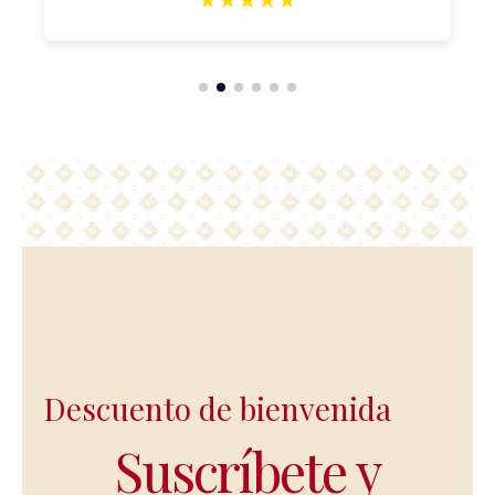
★
★
★
★
★
Descuento de bienvenida
Suscríbete y