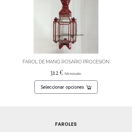
Las
opciones
se
pueden
elegir
en
la
página
FAROL DE MANO ROSARIO PROCESIÓN
de
producto
312
€
Este
Seleccionar opciones
producto
tiene
múltiples
variantes.
Las
FAROLES
opciones