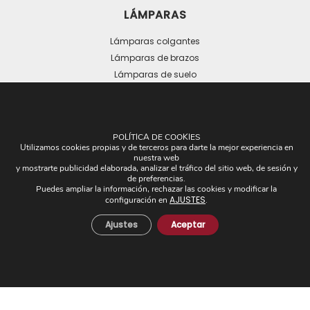
LÁMPARAS
Lámparas colgantes
Lámparas de brazos
Lámparas de suelo
Lámparas de mesa
POLÍTICA DE COOKIES
Utilizamos cookies propias y de terceros para darte la mejor experiencia en
nuestra web
y mostrarte publicidad elaborada, analizar el tráfico del sitio web, de sesión y
de preferencias.
OTROS
Puedes ampliar la información, rechazar las cookies y modificar la
AJUSTES
configuración en
.
Plafones
Ajustes
Aceptar
Pantallas
Apliques de brazos
Piezas Únicas
Novedades