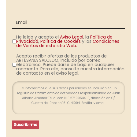
He leído y acepto el
Aviso Legal
, la
Política de
Privacidad
,
Política de Cookies
y las
Condiciones
de Ventas de este sitio Web.
Acepto recibir ofertas de los productos de
ARTESANIA SALCEDO, incluido por correo
electrónico. Puede darse de baja en cualquier
momento. Para ello, consulte nuestra información
de contacto en el aviso legal.
Le informamos que sus datos personales se incluirán en un
registro de tratamiento de actividades responsabilidad de Juan
Alberto Jiménez Tello., con NIF 27309544-B, dirección en C/
Cuesta del Rosario 16-C, 41004, Sevilla, y email
info@farolesdeforja.es y cuya finalidad es atender su consulta a
través de este formulario. No se contemplan cesión de datos.
Conservaremos sus datos hasta que finalice la relación
profesional y, durante los plazos exigidos por ley para atender
Suscribirme
eventuales responsabilidades finalizada la relación. Se
procederá a tratar los datos de manera lícita, leal, transparente,