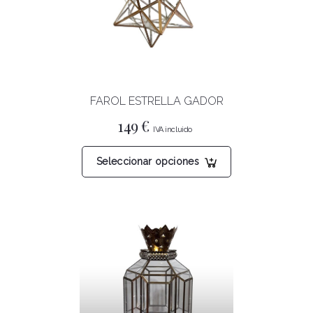
FAROL ESTRELLA GADOR
149
€
Este
Seleccionar opciones
producto
tiene
múltiples
variantes.
Las
opciones
se
pueden
elegir