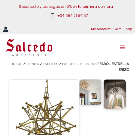
Ir
Suscríbete y consigue un 5% en tu primera compra
al
+34 954 21 54 57
contenido
My Account
|
Cart
|
Shop
INICIO
/
TIENDA
/
FAROLES
/
FAROLES DE TECHO
/ FAROL ESTRELLA
ERIZO