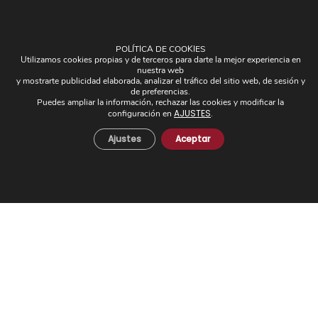
POLÍTICA DE COOKIES
Utilizamos cookies propias y de terceros para darte la mejor experiencia en
nuestra web
OTROS
y mostrarte publicidad elaborada, analizar el tráfico del sitio web, de sesión y
de preferencias.
Puedes ampliar la información, rechazar las cookies y modificar la
Plafones
AJUSTES
configuración en
.
Pantallas
Ajustes
Aceptar
Apliques de brazos
Piezas Únicas
Novedades