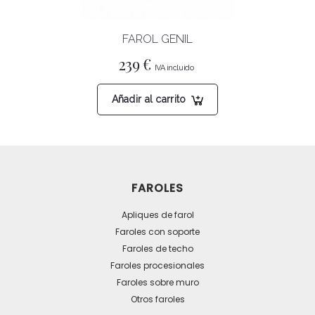
la
página
FAROL GENIL
de
producto
239
€
Añadir al carrito
FAROLES
Apliques de farol
Faroles con soporte
Faroles de techo
Faroles procesionales
Faroles sobre muro
Otros faroles