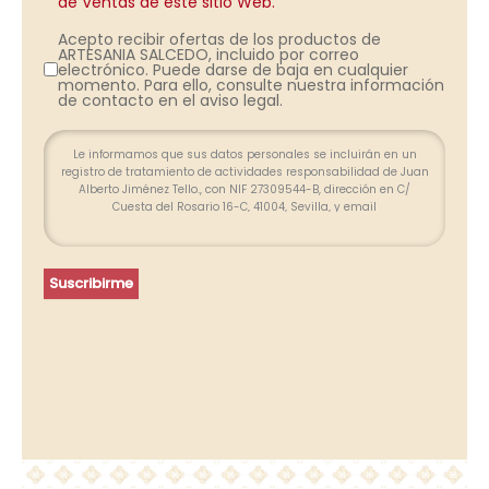
de Ventas de este sitio Web.
Acepto recibir ofertas de los productos de
ARTESANIA SALCEDO, incluido por correo
electrónico. Puede darse de baja en cualquier
momento. Para ello, consulte nuestra información
de contacto en el aviso legal.
Le informamos que sus datos personales se incluirán en un
registro de tratamiento de actividades responsabilidad de Juan
Alberto Jiménez Tello., con NIF 27309544-B, dirección en C/
Cuesta del Rosario 16-C, 41004, Sevilla, y email
info@farolesdeforja.es y cuya finalidad es atender su consulta a
través de este formulario. No se contemplan cesión de datos.
Conservaremos sus datos hasta que finalice la relación
profesional y, durante los plazos exigidos por ley para atender
Suscribirme
eventuales responsabilidades finalizada la relación. Se
procederá a tratar los datos de manera lícita, leal, transparente,
adecuada, pertinente, limitada, exacta y actualizada. Puede
ejercer su derecho de acceso, rectificación, supresión,
portabilidad de sus datos y la limitación u oposición en las
direcciones indicadas. En caso de divergencias, puede
presentar una reclamación ante la Agencia Española de
Protección de Datos (www.agpd.es).
Más información del tratamiento en la
Política de privacidad.