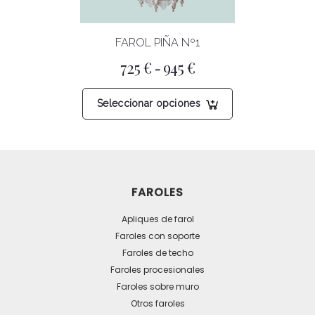
la
página
FAROL PIÑA Nº1
de
producto
Rango
725
€
945
€
-
de
precios:
Este
desde
Seleccionar opciones
producto
725 €
tiene
hasta
945 €
múltiples
variantes.
Las
FAROLES
opciones
se
Apliques de farol
pueden
Faroles con soporte
Faroles de techo
elegir
Faroles procesionales
en
Faroles sobre muro
la
Otros faroles
página