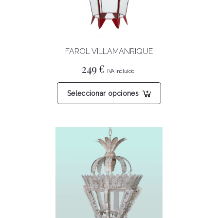
elegir
en
la
página
FAROL VILLAMANRIQUE
de
producto
249
€
Este
Seleccionar opciones
producto
tiene
múltiples
variantes.
Las
opciones
se
pueden
elegir
en