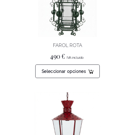
FAROL ROTA
490
€
Este
Seleccionar opciones
producto
tiene
múltiples
variantes.
Las
opciones
se
pueden