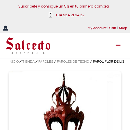
Ir
Suscríbete y consigue un 5% en tu primera compra
al
+34 954 21 54 57
contenido
My Account
|
Cart
|
Shop
INICIO
/
TIENDA
/
FAROLES
/
FAROLES DE TECHO
/ FAROL FLOR DE LIS