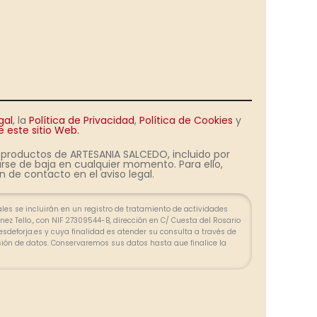
gal
, la
Política de Privacidad
,
Política de Cookies
y
 este sitio Web.
s productos de ARTESANIA SALCEDO, incluido por
rse de baja en cualquier momento. Para ello,
 de contacto en el aviso legal.
es se incluirán en un registro de tratamiento de actividades
ez Tello., con NIF 27309544-B, dirección en C/ Cuesta del Rosario
olesdeforja.es y cuya finalidad es atender su consulta a través de
sión de datos. Conservaremos sus datos hasta que finalice la
lazos exigidos por ley para atender eventuales responsabilidades
 tratar los datos de manera lícita, leal, transparente, adecuada,
zada. Puede ejercer su derecho de acceso, rectificación, supresión,
ión u oposición en las direcciones indicadas. En caso de
clamación ante la Agencia Española de Protección de Datos