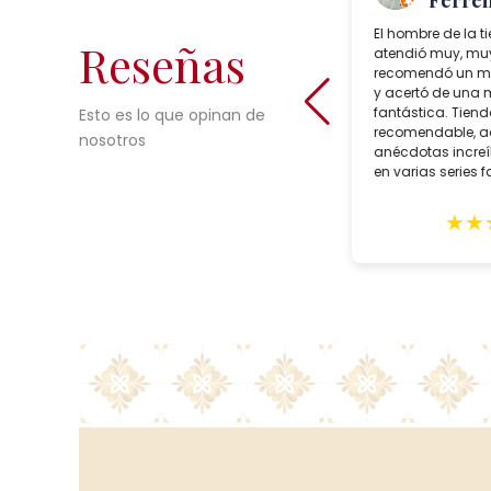
“TheToast”
Ferrei
Salcedo Artesania is a superb
El hombre de la t
Reseñas
lamp shop in Seville, Spain which
atendió muy, muy
sells incredible choices of
recomendó un mo
interesting, reasonably priced,
y acertó de una
bespoke artisan crafted lighting.
fantástica. Tien
Esto es lo que opinan de
During our trip to Seville in February,
recomendable, 
nosotros
we purchased two customized
anécdotas incre
lamps for May delivery. Alberto Tello,
en varias series 
the owner, is a true professional. He
faroles suyos.
assisted us with the creation of he
★
★
★
★
★
★
★
lamps, expertly packed them and
sent them in early May. The lamps
arrived quickly with impeccable
GLS delivery and in excellent
condition. These gorgeous lighting
fixtures grace our home and
remind us of our wonderful trip to
Seville. Highly recommend this
shop.