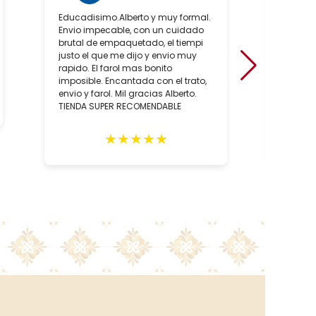
Educadisimo.Alberto y muy formal.
Ha sido
Envio impecable, con un cuidado
positiv
brutal de empaquetado, el tiempi
de conoc
justo el que me dijo y envio muy
artesan
rapido. El farol mas bonito
sobre to
imposible. Encantada con el trato,
hecho, 
envio y farol. Mil gracias Alberto.
artesan
TIENDA SUPER RECOMENDABLE
relació
como, l
de las 
★
★
★
★
★
negocio
recome