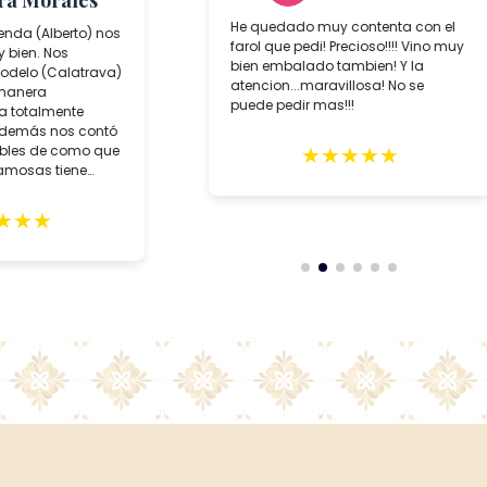
ra Morales
He quedado muy contenta con el
ienda (Alberto) nos
farol que pedi! Precioso!!!! Vino muy
 bien. Nos
bien embalado tambien! Y la
delo (Calatrava)
atencion...maravillosa! No se
 manera
puede pedir mas!!!
da totalmente
además nos contó
★
★
★
★
★
íbles de como que
famosas tiene
★
★
★