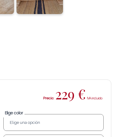
229
€
Precio:
Elige color