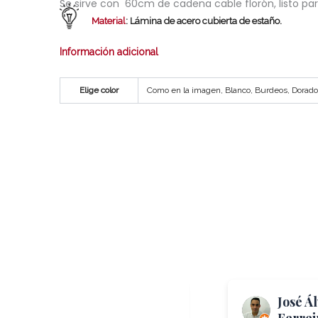
Se sirve con 60cm de cadena cable florón, listo pa
Material
: Lámina de acero cubierta de estaño.
Información adicional
Elige color
Como en la imagen, Blanco, Burdeos, Dorado
Me Again
José Á