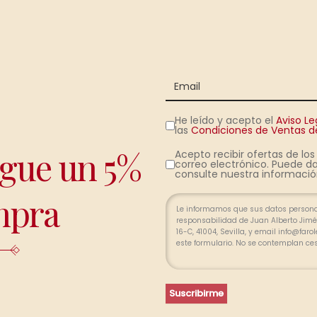
He leído y acepto el
Aviso Le
las
Condiciones de Ventas de
igue un 5%
Acepto recibir ofertas de lo
correo electrónico. Puede da
consulte nuestra información
mpra
Le informamos que sus datos personal
responsabilidad de Juan Alberto Jimén
16-C, 41004, Sevilla, y email info@far
este formulario. No se contemplan ce
relación profesional y, durante los p
finalizada la relación. Se procederá a
pertinente, limitada, exacta y actuali
portabilidad de sus datos y la limitac
Suscribirme
divergencias, puede presentar una re
(www.agpd.es).