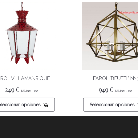
AROL VILLAMANRIQUE
FAROL ‘BEUTEL’ Nº
249
€
949
€
Este
eleccionar opciones
Seleccionar opciones
producto
tiene
múltiples
variantes.
Las