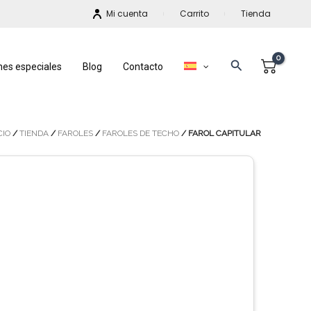
Mi cuenta
Carrito
Tienda
Buscar
nes especiales
Blog
Contacto
CIO
/
TIENDA
/
FAROLES
/
FAROLES DE TECHO
/ FAROL CAPITULAR