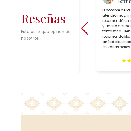
“TheToast”
Ferrei
Salcedo Artesania is a superb
El hombre de la t
Reseñas
lamp shop in Seville, Spain which
atendió muy, muy
sells incredible choices of
recomendó un mo
interesting, reasonably priced,
y acertó de una
bespoke artisan crafted lighting.
fantástica. Tien
Esto es lo que opinan de
During our trip to Seville in February,
recomendable, 
nosotros
we purchased two customized
anécdotas incre
lamps for May delivery. Alberto Tello,
en varias series 
the owner, is a true professional. He
faroles suyos.
assisted us with the creation of he
★
★
★
★
★
★
★
lamps, expertly packed them and
sent them in early May. The lamps
arrived quickly with impeccable
GLS delivery and in excellent
condition. These gorgeous lighting
fixtures grace our home and
remind us of our wonderful trip to
Seville. Highly recommend this
shop.