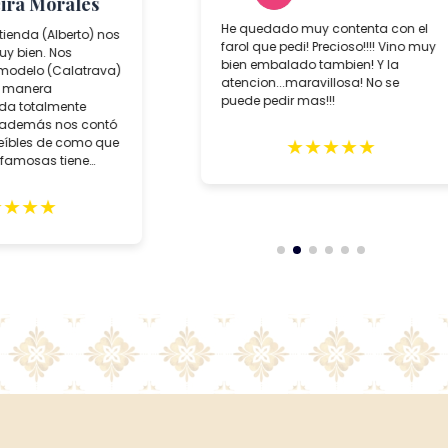
ra Morales
He quedado muy contenta con el
ienda (Alberto) nos
farol que pedi! Precioso!!!! Vino muy
 bien. Nos
bien embalado tambien! Y la
delo (Calatrava)
atencion...maravillosa! No se
 manera
puede pedir mas!!!
da totalmente
además nos contó
★
★
★
★
★
íbles de como que
famosas tiene
★
★
★