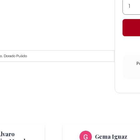
Farol
Capitul
cantid
o, Dorado Pulido
P
lvaro
Gema Iguaz