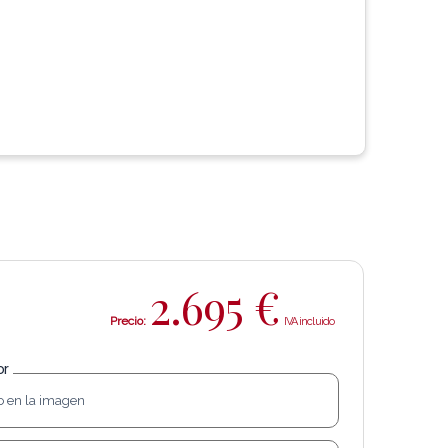
2.695
€
Precio:
or