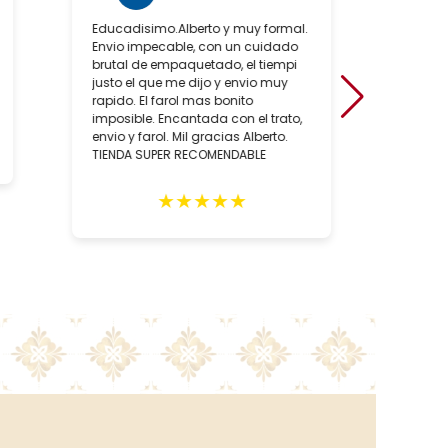
Educadisimo.Alberto y muy formal.
Ha sido
Envio impecable, con un cuidado
positiv
brutal de empaquetado, el tiempi
de conoc
justo el que me dijo y envio muy
artesan
rapido. El farol mas bonito
sobre to
imposible. Encantada con el trato,
hecho, 
envio y farol. Mil gracias Alberto.
artesan
TIENDA SUPER RECOMENDABLE
relació
como, l
de las 
★
★
★
★
★
negocio
recome