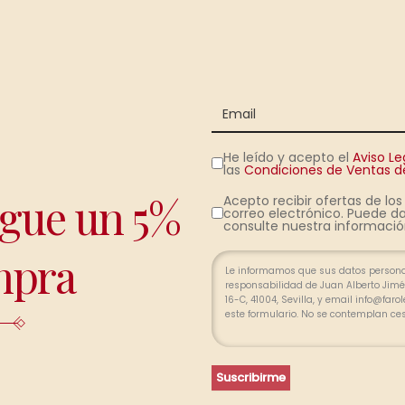
He leído y acepto el
Aviso Le
las
Condiciones de Ventas de
igue un 5%
Acepto recibir ofertas de lo
correo electrónico. Puede da
consulte nuestra información
mpra
Le informamos que sus datos personal
responsabilidad de Juan Alberto Jimén
16-C, 41004, Sevilla, y email info@far
este formulario. No se contemplan ce
relación profesional y, durante los p
finalizada la relación. Se procederá a
pertinente, limitada, exacta y actuali
portabilidad de sus datos y la limitac
Suscribirme
divergencias, puede presentar una re
(www.agpd.es).