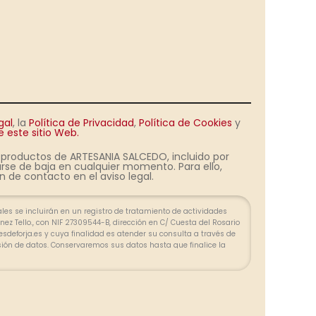
gal
, la
Política de Privacidad
,
Política de Cookies
y
 este sitio Web.
s productos de ARTESANIA SALCEDO, incluido por
rse de baja en cualquier momento. Para ello,
 de contacto en el aviso legal.
es se incluirán en un registro de tratamiento de actividades
ez Tello., con NIF 27309544-B, dirección en C/ Cuesta del Rosario
olesdeforja.es y cuya finalidad es atender su consulta a través de
sión de datos. Conservaremos sus datos hasta que finalice la
lazos exigidos por ley para atender eventuales responsabilidades
 tratar los datos de manera lícita, leal, transparente, adecuada,
zada. Puede ejercer su derecho de acceso, rectificación, supresión,
ión u oposición en las direcciones indicadas. En caso de
clamación ante la Agencia Española de Protección de Datos