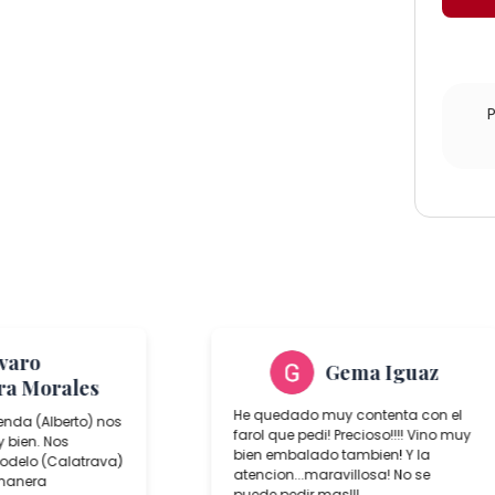
canti
lvaro
Gema Iguaz
ra Morales
He quedado muy contenta con el
ienda (Alberto) nos
farol que pedi! Precioso!!!! Vino muy
 bien. Nos
bien embalado tambien! Y la
delo (Calatrava)
atencion...maravillosa! No se
 manera
puede pedir mas!!!