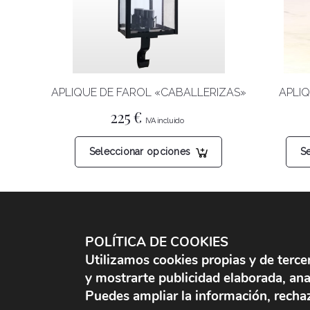
APLIQUE DE FAROL «CABALLERIZAS»
APLIQ
225
€
Este
Seleccionar opciones
S
producto
tiene
múltiples
variantes.
Las
opciones
POLÍTICA DE COOKIES
FAROLES
se
Utilizamos cookies propias y de terce
pueden
Apliques de farol
y mostrarte publicidad elaborada, anali
elegir
Faroles con soporte
Puedes ampliar la información, rechaz
en
Faroles de techo