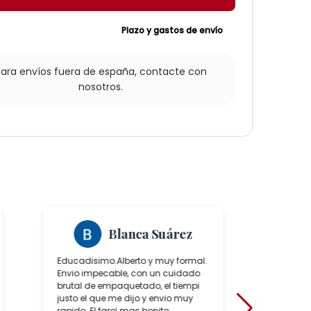
dad
Plazo y gastos de envío
Para envíos fuera de españa,
contacte con
nosotros.
Blanca Suárez
Educadisimo.Alberto y muy formal.
Ha sido
Envio impecable, con un cuidado
positiv
brutal de empaquetado, el tiempi
de conoc
justo el que me dijo y envio muy
artesan
rapido. El farol mas bonito
sobre to