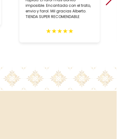
imposible. Encantada con el trato,
hecho, 
envio y farol. Mil gracias Alberto.
artesan
TIENDA SUPER RECOMENDABLE
relació
como, l
de las 
★
★
★
★
★
negocio
recome