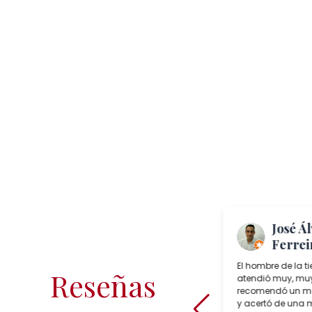
Me Again
José Á
“TheToast”
Ferrei
Salcedo Artesania is a superb
El hombre de la t
Reseñas
lamp shop in Seville, Spain which
atendió muy, muy
sells incredible choices of
recomendó un mo
interesting, reasonably priced,
y acertó de una