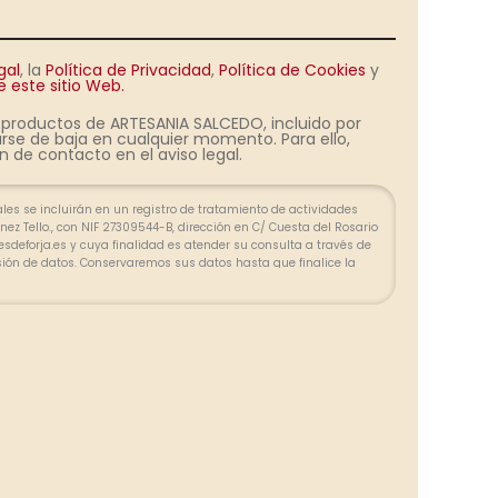
gal
, la
Política de Privacidad
,
Política de Cookies
y
 este sitio Web.
s productos de ARTESANIA SALCEDO, incluido por
rse de baja en cualquier momento. Para ello,
 de contacto en el aviso legal.
es se incluirán en un registro de tratamiento de actividades
ez Tello., con NIF 27309544-B, dirección en C/ Cuesta del Rosario
olesdeforja.es y cuya finalidad es atender su consulta a través de
sión de datos. Conservaremos sus datos hasta que finalice la
lazos exigidos por ley para atender eventuales responsabilidades
 tratar los datos de manera lícita, leal, transparente, adecuada,
zada. Puede ejercer su derecho de acceso, rectificación, supresión,
ión u oposición en las direcciones indicadas. En caso de
clamación ante la Agencia Española de Protección de Datos
la
Política de privacidad.