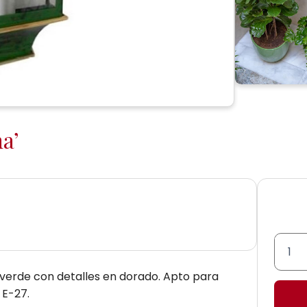
a’
Apliqu
de
 verde con detalles en dorado. Apto para
farol
 E-27.
'Villa