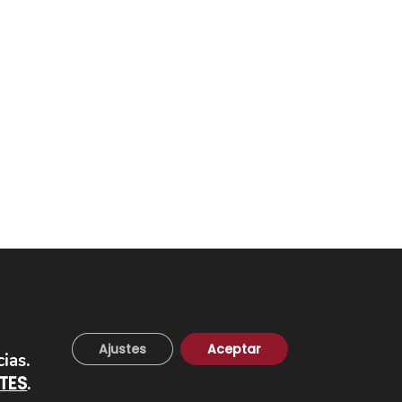
OTROS
Ajustes
Aceptar
Plafones
cias.
Pantallas
TES
.
Apliques de brazos