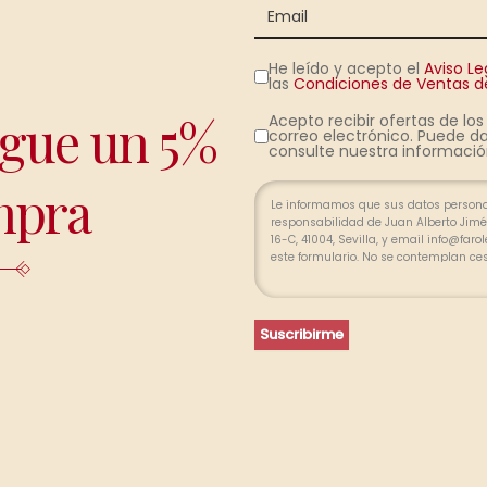
He leído y acepto el
Aviso Le
las
Condiciones de Ventas de
igue un 5%
Acepto recibir ofertas de lo
correo electrónico. Puede da
consulte nuestra información
mpra
Le informamos que sus datos personal
responsabilidad de Juan Alberto Jimén
16-C, 41004, Sevilla, y email info@far
este formulario. No se contemplan ce
relación profesional y, durante los p
finalizada la relación. Se procederá a
pertinente, limitada, exacta y actuali
portabilidad de sus datos y la limitac
Suscribirme
divergencias, puede presentar una re
(www.agpd.es).
Más información del tratamiento en 