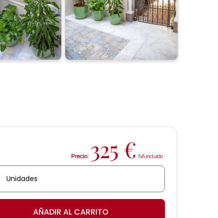
325
€
Precio:
e
AÑADIR AL CARRITO
mena'