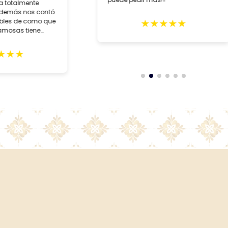
da totalmente
además nos contó
★
★
★
★
★
íbles de como que
famosas tiene
★
★
★