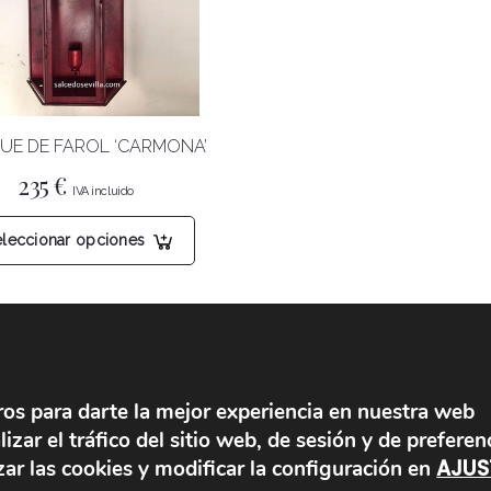
UE DE FAROL ‘CARMONA’
235
€
Este
eleccionar opciones
producto
tiene
múltiples
variantes.
Las
opciones
MOBILIARIO
LÁMPARAS
se
ros para darte la mejor experiencia en nuestra web
pueden
Cabeceros de cama
Lámparas colgantes
zar el tráfico del sitio web, de sesión y de preferen
elegir
Sillas y mesas
Lámparas de brazos
AJUS
ar las cookies y modificar la configuración en
en
Candelabros
Lámparas de suelo