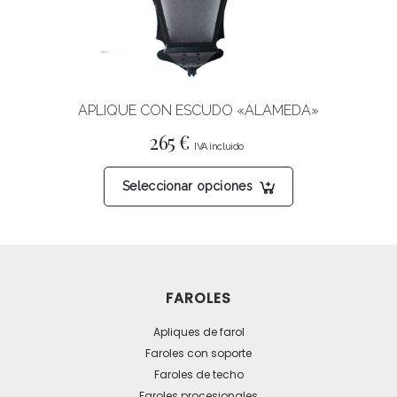
elegir
en
la
página
APLIQUE CON ESCUDO «ALAMEDA»
de
producto
265
€
Este
Seleccionar opciones
producto
tiene
múltiples
variantes.
Las
FAROLES
opciones
se
Apliques de farol
pueden
Faroles con soporte
Faroles de techo
elegir
Faroles procesionales