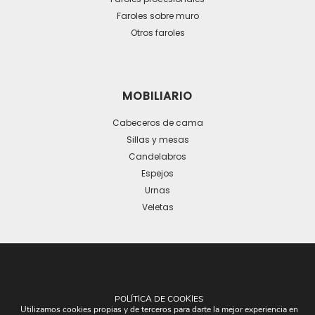
en
Faroles sobre muro
la
Otros faroles
página
de
producto
MOBILIARIO
Cabeceros de cama
Sillas y mesas
Candelabros
Espejos
Urnas
Veletas
LÁMPARAS
Lámparas colgantes
POLÍTICA DE COOKIES
Utilizamos cookies propias y de terceros para darte la mejor experiencia en
Lámparas de brazos