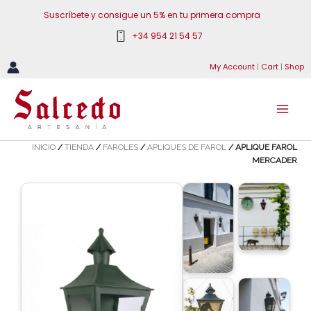
Ir
Suscríbete y consigue un 5% en tu primera compra
al
+34 954 21 54 57
contenido
My Account
|
Cart
|
Shop
INICIO
/
TIENDA
/
FAROLES
/
APLIQUES DE FAROL
/ APLIQUE FAROL
MERCADER