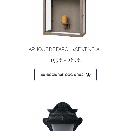
APLIQUE DE FAROL «CENTINELA»
Rango
155
€
265
€
-
de
precios:
Este
desde
Seleccionar opciones
producto
155 €
tiene
hasta
265 €
múltiples
variantes.
Las
opciones
se
pueden