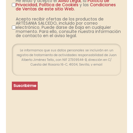
He leído y acepto el
Aviso Legal
, la
Política de
Privacidad
,
Política de Cookies
y las
Condiciones
de Ventas de este sitio Web.
Acepto recibir ofertas de los productos de
ARTESANIA SALCEDO, incluido por correo
electrónico. Puede darse de baja en cualquier
momento. Para ello, consulte nuestra información
de contacto en el aviso legal.
Le informamos que sus datos personales se incluirán en un
registro de tratamiento de actividades responsabilidad de Juan
Alberto Jiménez Tello., con NIF 27309544-B, dirección en C/
Cuesta del Rosario 16-C, 41004, Sevilla, y email
info@farolesdeforja.es y cuya finalidad es atender su consulta a
través de este formulario. No se contemplan cesión de datos.
Conservaremos sus datos hasta que finalice la relación
profesional y, durante los plazos exigidos por ley para atender
Suscribirme
eventuales responsabilidades finalizada la relación. Se
procederá a tratar los datos de manera lícita, leal, transparente,
adecuada, pertinente, limitada, exacta y actualizada. Puede
ejercer su derecho de acceso, rectificación, supresión,
portabilidad de sus datos y la limitación u oposición en las
direcciones indicadas. En caso de divergencias, puede
presentar una reclamación ante la Agencia Española de
Protección de Datos (www.agpd.es).
Más información del tratamiento en la
Política de privacidad.