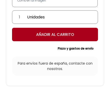
Aplique
de
época
"Huelva"
AÑADIR AL CARRITO
cantidad
Plazo y gastos de envío
Para envíos fuera de españa,
contacte con
nosotros.