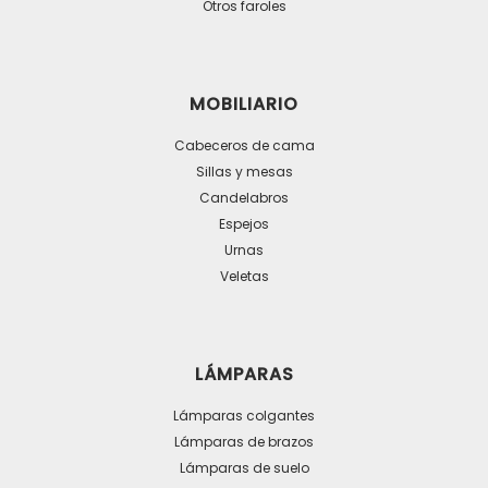
Otros faroles
página
de
producto
MOBILIARIO
Cabeceros de cama
Sillas y mesas
Candelabros
Espejos
Urnas
Veletas
LÁMPARAS
Lámparas colgantes
Lámparas de brazos
Lámparas de suelo