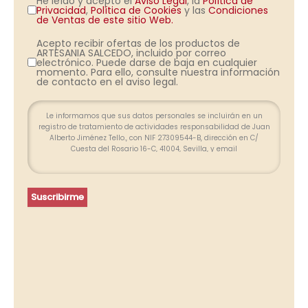
He leído y acepto el
Aviso Legal
, la
Política de
Privacidad
,
Política de Cookies
y las
Condiciones
de Ventas de este sitio Web.
Acepto recibir ofertas de los productos de
ARTESANIA SALCEDO, incluido por correo
electrónico. Puede darse de baja en cualquier
momento. Para ello, consulte nuestra información
de contacto en el aviso legal.
Le informamos que sus datos personales se incluirán en un
registro de tratamiento de actividades responsabilidad de Juan
Alberto Jiménez Tello., con NIF 27309544-B, dirección en C/
Cuesta del Rosario 16-C, 41004, Sevilla, y email
info@farolesdeforja.es y cuya finalidad es atender su consulta a
través de este formulario. No se contemplan cesión de datos.
Conservaremos sus datos hasta que finalice la relación
profesional y, durante los plazos exigidos por ley para atender
Suscribirme
eventuales responsabilidades finalizada la relación. Se
procederá a tratar los datos de manera lícita, leal, transparente,
adecuada, pertinente, limitada, exacta y actualizada. Puede
ejercer su derecho de acceso, rectificación, supresión,
portabilidad de sus datos y la limitación u oposición en las
direcciones indicadas. En caso de divergencias, puede
presentar una reclamación ante la Agencia Española de
Protección de Datos (www.agpd.es).
Más información del tratamiento en la
Política de privacidad.