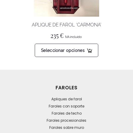
en
la
página
APLIQUE DE FAROL ‘CARMONA’
de
producto
235
€
Este
Seleccionar opciones
producto
tiene
múltiples
variantes.
Las
FAROLES
opciones
se
Apliques de farol
pueden
Faroles con soporte
Faroles de techo
elegir
Faroles procesionales
en
Faroles sobre muro
la