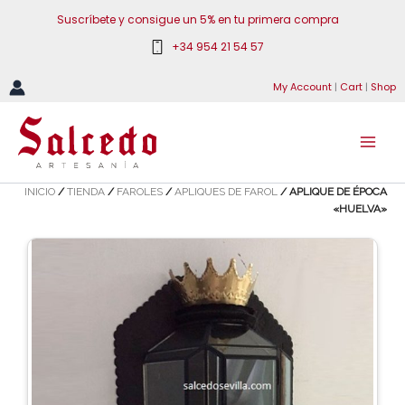
Ir
Suscríbete y consigue un 5% en tu primera compra
al
+34 954 21 54 57
contenido
My Account
|
Cart
|
Shop
INICIO
/
TIENDA
/
FAROLES
/
APLIQUES DE FAROL
/ APLIQUE DE ÉPOCA
«HUELVA»