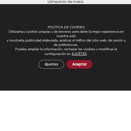
Lámparas de mesa
POLÍTICA DE COOKIES
Utilizamos cookies propias y de terceros para darte la mejor experiencia en
nuestra web
y mostrarte publicidad elaborada, analizar el tráfico del sitio web, de sesión y
OTROS
de preferencias.
Puedes ampliar la información, rechazar las cookies y modificar la
Plafones
AJUSTES
configuración en
.
Pantallas
Ajustes
Aceptar
Apliques de brazos
Piezas Únicas
Novedades