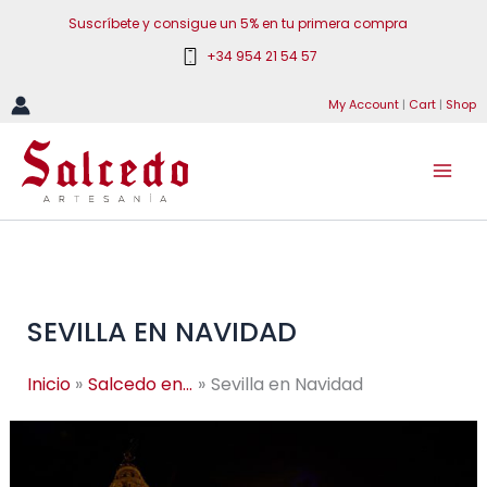
Ir
Suscríbete y consigue un 5% en tu primera compra
al
+34 954 21 54 57
contenido
My Account
|
Cart
|
Shop
SEVILLA EN NAVIDAD
Inicio
Salcedo en...
Sevilla en Navidad