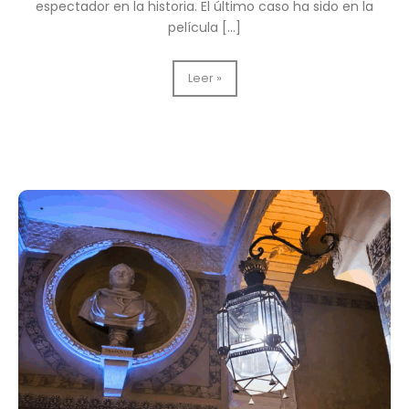
espectador en la historia. El último caso ha sido en la
película […]
Artesanía
Leer »
Salcedo,
presente
en
el
decorado
de
Enola
Holmes
3