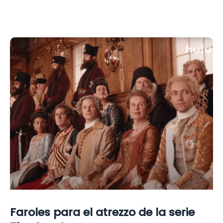
la
rehabilitación
de
edificios
históricos
Faroles para el atrezzo de la serie