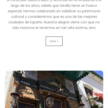
Si conocéis nuestra labor y recorrido en la artesanía a lo
largo de los años, sabéis que Sevilla tiene un hueco
especial. Hemos colaborado en visibilizar su patrimonio
cultural y consideramos que es una de las mejores
ciudades de España. Nuestra alegría viene con que no
sólo nosotros le tenemos en tan alta estima, sino
Sevilla
Leer »
es
elegida
como
la
tercera
mejor
ciudad
del
mundo