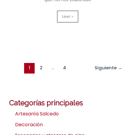
Faroles
Leer »
de
carruajes
para
The
Great
1
2
…
4
Siguiente
→
Categorías principales
Artesanía Salcedo
Decoración