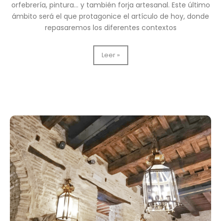
orfebrería, pintura… y también forja artesanal. Este último
ámbito será el que protagonice el artículo de hoy, donde
repasaremos los diferentes contextos
Artesanía
Leer »
de
forja
para
hermandades:
presentamos
algunos
de
nuestros
trabajos
destacados