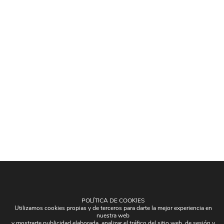
POLÍTICA DE COOKIES
Utilizamos cookies propias y de terceros para darte la mejor experiencia en
nuestra web
y mostrarte publicidad elaborada, analizar el tráfico del sitio web, de sesión y