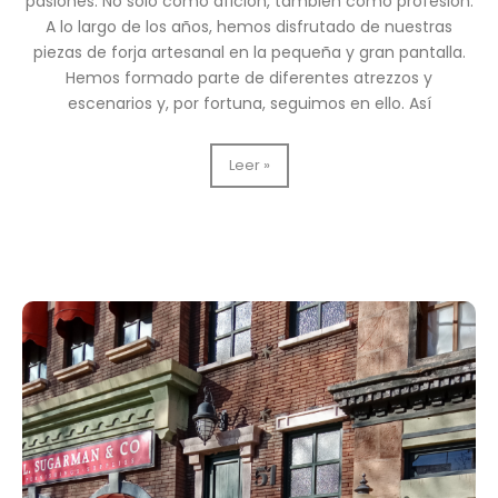
pasiones. No solo como afición, también como profesión.
A lo largo de los años, hemos disfrutado de nuestras
piezas de forja artesanal en la pequeña y gran pantalla.
Hemos formado parte de diferentes atrezzos y
escenarios y, por fortuna, seguimos en ello. Así
Participamos
Leer »
en
el
decorado
de
la
nueva
película
«La
escuela
del
bien
y
del
mal»