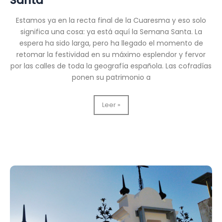
Santa
Estamos ya en la recta final de la Cuaresma y eso solo
significa una cosa: ya está aquí la Semana Santa. La
espera ha sido larga, pero ha llegado el momento de
retomar la festividad en su máximo esplendor y fervor
por las calles de toda la geografía española. Las cofradías
ponen su patrimonio a
Nuevos
Leer »
faroles
para
pasos
y
cortejos
procesionales
de
Semana
Santa