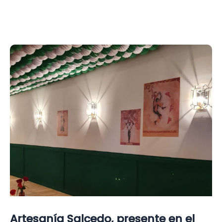
de
parques
temáticos
en
la
Warner
de
Madrid
Artesanía Salcedo, presente en el