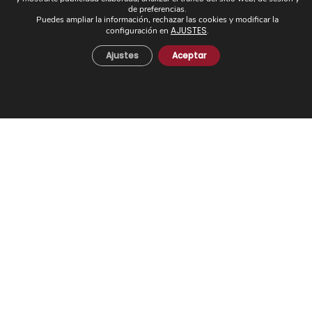
de preferencias.
Puedes ampliar la información, rechazar las cookies y modificar la
AJUSTES
configuración en
.
Ajustes
Aceptar
FAROLES
Apliques de farol
Faroles con soporte
Faroles de techo
Faroles procesionales
Faroles sobre muro
Otros faroles