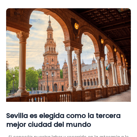
Sevilla:
un
palacio
lleno
de
historia
Sevilla es elegida como la tercera
mejor ciudad del mundo