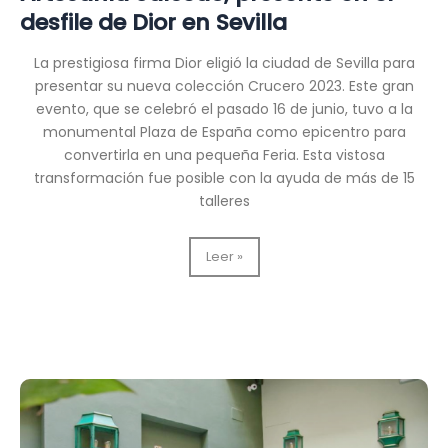
desfile de Dior en Sevilla
La prestigiosa firma Dior eligió la ciudad de Sevilla para
presentar su nueva colección Crucero 2023. Este gran
evento, que se celebró el pasado 16 de junio, tuvo a la
monumental Plaza de España como epicentro para
convertirla en una pequeña Feria. Esta vistosa
transformación fue posible con la ayuda de más de 15
talleres
Artesanía
Leer »
Salcedo,
presente
en
el
desfile
de
Dior
en
Sevilla