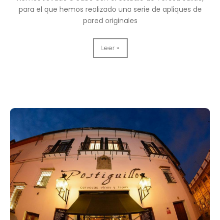
para el que hemos realizado una serie de apliques de
pared originales
Apliques
Leer »
de
pared
originales
para
el
estudio
de
Teresa
Salido