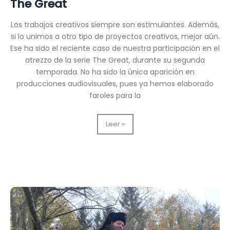
The Great
Los trabajos creativos siempre son estimulantes. Además,
si lo unimos a otro tipo de proyectos creativos, mejor aún.
Ese ha sido el reciente caso de nuestra participación en el
atrezzo de la serie The Great, durante su segunda
temporada. No ha sido la única aparición en
producciones audiovisuales, pues ya hemos elaborado
faroles para la
Faroles
Leer »
para
el
atrezzo
de
la
serie
The
Great