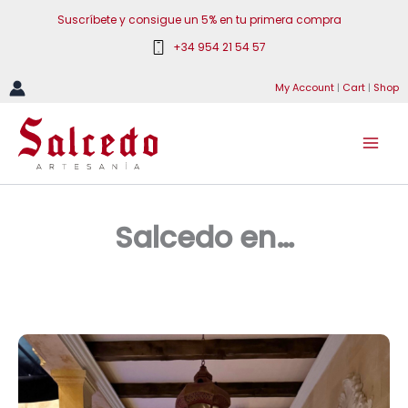
Ir
Suscríbete y consigue un 5% en tu primera compra
al
+34 954 21 54 57
contenido
My Account
|
Cart
|
Shop
Salcedo en…