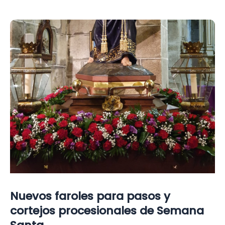
con
el
sello
Salcedo
Nuevos faroles para pasos y
cortejos procesionales de Semana