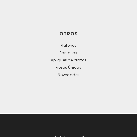
OTROS
Plafones
Pantallas
Apliques de brazos
Piezas Únicas
Novedades
© 2024 Todos los derechos reservados. - Desarrollo web: