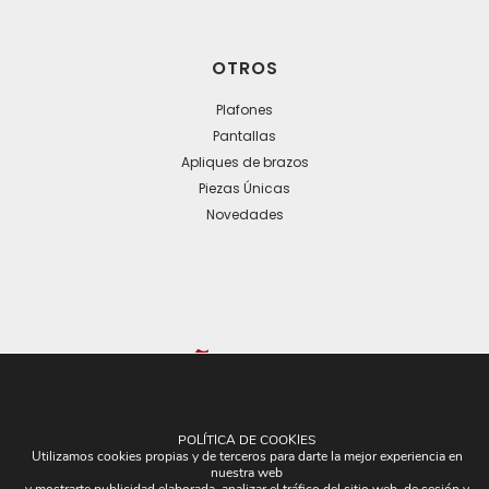
OTROS
Plafones
Pantallas
Apliques de brazos
Piezas Únicas
Novedades
© 2024 Todos los derechos reservados. - Desarrollo web:
POLÍTICA DE COOKIES
Business Go!
Utilizamos cookies propias y de terceros para darte la mejor experiencia en
nuestra web