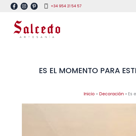
Ir
+34 954 21 54 57
al
contenido
ES EL MOMENTO PARA EST
Inicio
Decoración
Es 