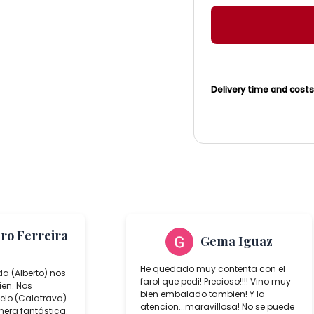
lamp
quantity
Delivery time and cost
aro Ferreira
Gema Iguaz
He quedado muy contenta con el
da (Alberto) nos
farol que pedi! Precioso!!!! Vino muy
ien. Nos
bien embalado tambien! Y la
lo (Calatrava)
atencion...maravillosa! No se puede
era fantástica.