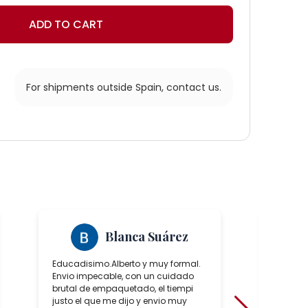
ADD TO CART
For shipments outside Spain,
contact us.
s
Blanca Suárez
Educadisimo.Alberto y muy formal.
Ha sido
Envio impecable, con un cuidado
positiv
brutal de empaquetado, el tiempi
de conoc
justo el que me dijo y envio muy
artesan