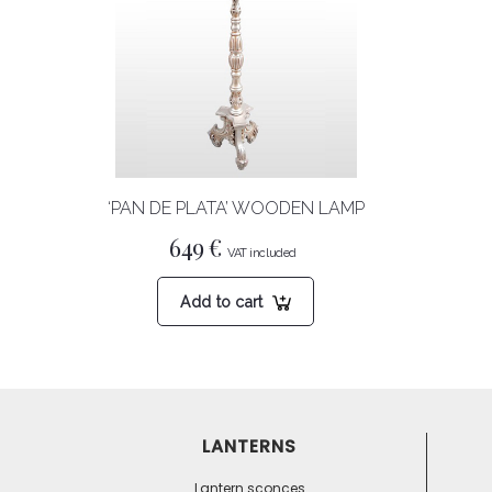
‘PAN DE PLATA’ WOODEN LAMP
649
€
Add to cart
LANTERNS
Lantern sconces