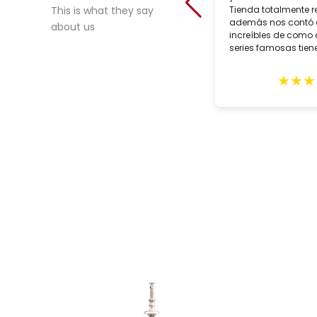
crafted lighting. During our trip to
Tienda totalmente 
This is what they say
Seville in February, we purchased
además nos contó
about us
two customized lamps for May
increíbles de como 
delivery. Alberto Tello, the owner, is a
series famosas tiene
true professional. He assisted us
with the creation of he lamps,
★
★
★
★
★
★
★
★
expertly packed them and sent them
in early May. The lamps arrived
quickly with impeccable GLS
delivery and in excellent condition.
These gorgeous lighting fixtures
grace our home and remind us of
our wonderful trip to Seville. Highly
recommend this shop.