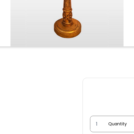
Wooden
table