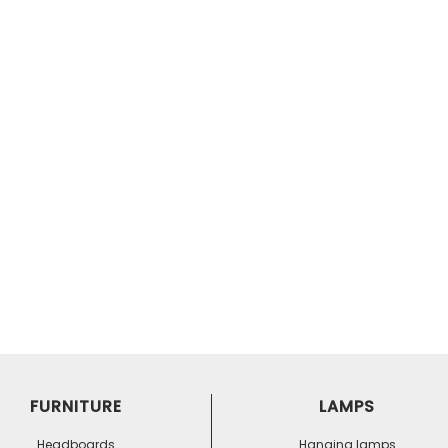
FURNITURE
LAMPS
Headboards
Hanging lamps