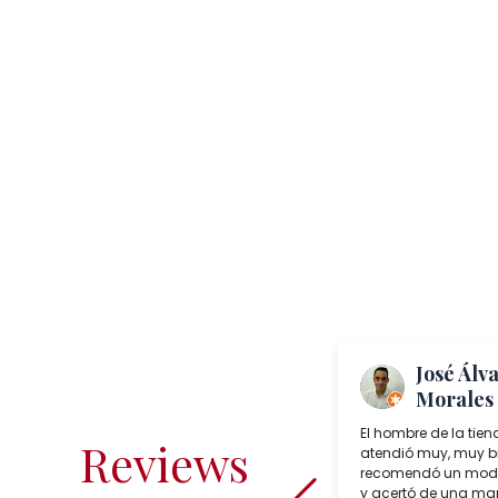
Me Again
José Álv
“TheToast”
Morales
Salcedo Artesania is a superb lamp
El hombre de la tien
Reviews
shop in Seville, Spain which sells
atendió muy, muy b
incredible choices of interesting,
recomendó un mode
reasonably priced, bespoke artisan
y acertó de una man