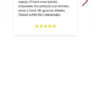
rapido. El farol mas bonito
sobre to
imposible. Encantada con el trato,
hecho, 
envio y farol. Mil gracias Alberto.
artesan
TIENDA SUPER RECOMENDABLE
relació
los con
person
★
★
★
★
★
Totalm