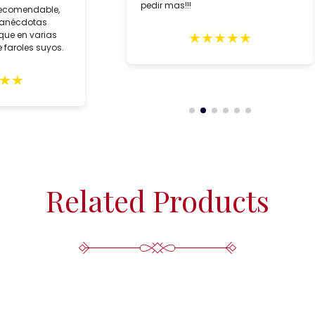
pedir mas!!!
recomendable,
 anécdotas
★
★
★
★
★
que en varias
 faroles suyos.
★
★
Related Products