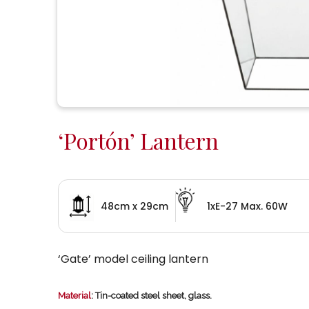
‘Portón’ Lantern
48cm x 29cm
1xE-27 Max. 60W
‘Gate’ model ceiling lantern
Material
: Tin-coated steel sheet, glass.