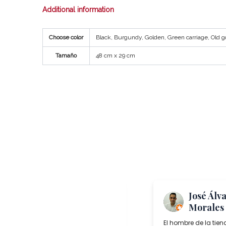
Additional information
Choose color
Black, Burgundy, Golden, Green carriage, Old g
Tamaño
48 cm x 29 cm
Me Again
José Álv
“TheToast”
Morales
Salcedo Artesania is a superb lamp
El hombre de la tien