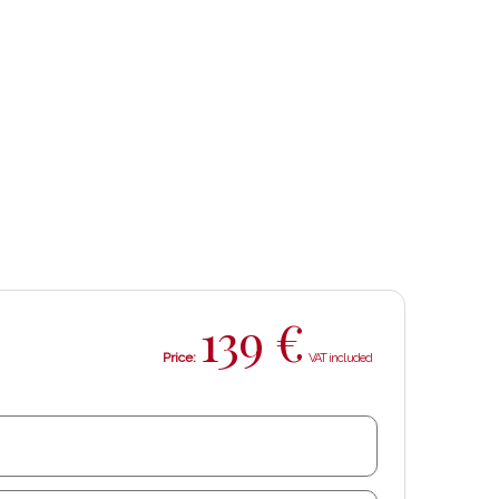
139
€
Price: