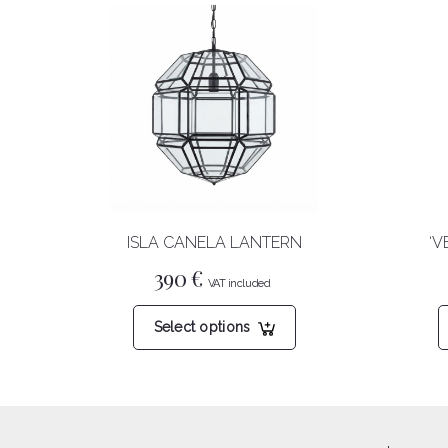
ISLA CANELA LANTERN
‘V
390
€
This
Select options
product
has
multiple
variants.
The
options