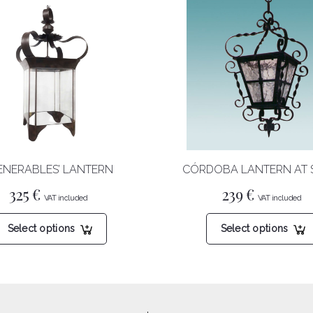
ENERABLES’ LANTERN
CÓRDOBA LANTERN AT S
325
€
239
€
This
Select options
Select options
product
has
multiple
variants.
The
options