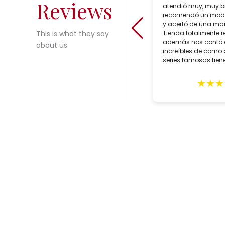
Reviews
shop in Seville, Spain which sells
atendió muy, muy b
incredible choices of interesting,
recomendó un mode
reasonably priced, bespoke artisan
y acertó de una man
crafted lighting. During our trip to
Tienda totalmente 
This is what they say
Seville in February, we purchased
además nos contó
about us
two customized lamps for May
increíbles de como 
delivery. Alberto Tello, the owner, is a
series famosas tiene
true professional. He assisted us
with the creation of he lamps,
★
★
★
★
★
★
★
★
expertly packed them and sent them
in early May. The lamps arrived
quickly with impeccable GLS
delivery and in excellent condition.
These gorgeous lighting fixtures
grace our home and remind us of
our wonderful trip to Seville. Highly
recommend this shop.