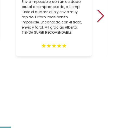
Envio impecable, con un cuidado
positiv
brutal de empaquetado, el tiempi
de conoc
justo el que me dijo y envio muy
artesan
rapido. El farol mas bonito
sobre to
imposible. Encantada con el trato,
hecho, 
envio y farol. Mil gracias Alberto.
artesan
TIENDA SUPER RECOMENDABLE
relació
los con
person
★
★
★
★
★
Totalm