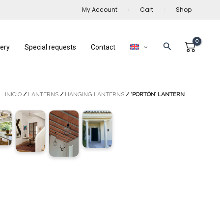
My Account
Cart
Shop
Search
lery
Special requests
Contact
INICIO
/
LANTERNS
/
HANGING LANTERNS
/ ‘PORTÓN’ LANTERN