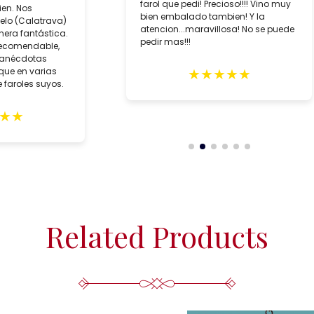
farol que pedi! Precioso!!!! Vino muy
ien. Nos
bien embalado tambien! Y la
lo (Calatrava)
atencion...maravillosa! No se puede
era fantástica.
pedir mas!!!
recomendable,
 anécdotas
★
★
★
★
★
que en varias
 faroles suyos.
★
★
Related Products