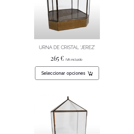
URNA DE CRISTAL ‘JEREZ’
265
€
Este
Seleccionar opciones
producto
tiene
múltiples
variantes.
Las
opciones
se
pueden