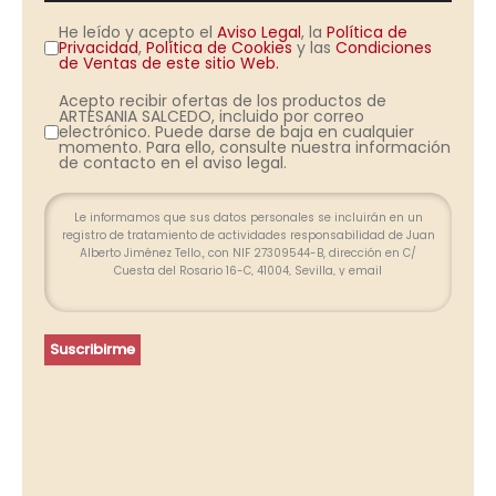
He leído y acepto el
Aviso Legal
, la
Política de
Privacidad
,
Política de Cookies
y las
Condiciones
de Ventas de este sitio Web.
Acepto recibir ofertas de los productos de
ARTESANIA SALCEDO, incluido por correo
electrónico. Puede darse de baja en cualquier
momento. Para ello, consulte nuestra información
de contacto en el aviso legal.
Le informamos que sus datos personales se incluirán en un
registro de tratamiento de actividades responsabilidad de Juan
Alberto Jiménez Tello., con NIF 27309544-B, dirección en C/
Cuesta del Rosario 16-C, 41004, Sevilla, y email
info@farolesdeforja.es y cuya finalidad es atender su consulta a
través de este formulario. No se contemplan cesión de datos.
Conservaremos sus datos hasta que finalice la relación
profesional y, durante los plazos exigidos por ley para atender
Suscribirme
eventuales responsabilidades finalizada la relación. Se
procederá a tratar los datos de manera lícita, leal, transparente,
adecuada, pertinente, limitada, exacta y actualizada. Puede
ejercer su derecho de acceso, rectificación, supresión,
portabilidad de sus datos y la limitación u oposición en las
direcciones indicadas. En caso de divergencias, puede
presentar una reclamación ante la Agencia Española de
Protección de Datos (www.agpd.es).