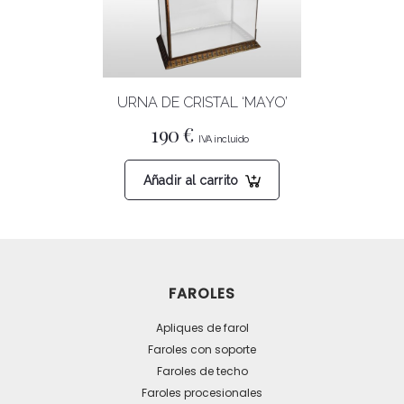
elegir
en
la
página
URNA DE CRISTAL ‘MAYO’
de
producto
190
€
Añadir al carrito
FAROLES
Apliques de farol
Faroles con soporte
Faroles de techo
Faroles procesionales