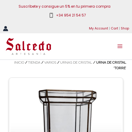
Ir
Suscríbete y consigue un 5% en tu primera compra
al
+34 954 21 54 57
contenido
My Account
|
Cart
|
Shop
INICIO
/
TIENDA
/
VARIOS
/
URNAS DE CRISTAL
/ URNA DE CRISTAL
‘TORRE’