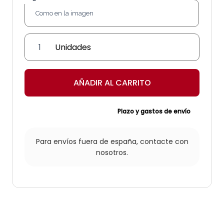
Urna
de
cristal
'Torre'
AÑADIR AL CARRITO
cantidad
Plazo y gastos de envío
Para envíos fuera de españa,
contacte con
nosotros.