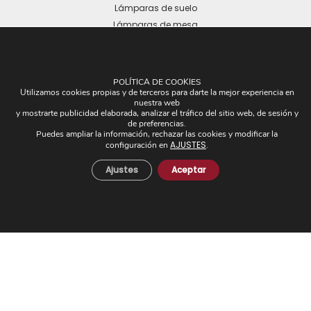
Lámparas de suelo
Lámparas de mesa
POLÍTICA DE COOKIES
Utilizamos cookies propias y de terceros para darte la mejor experiencia en
nuestra web
y mostrarte publicidad elaborada, analizar el tráfico del sitio web, de sesión y
OTROS
de preferencias.
Puedes ampliar la información, rechazar las cookies y modificar la
AJUSTES
configuración en
.
Plafones
Pantallas
Ajustes
Aceptar
Apliques de brazos
Piezas Únicas
Novedades