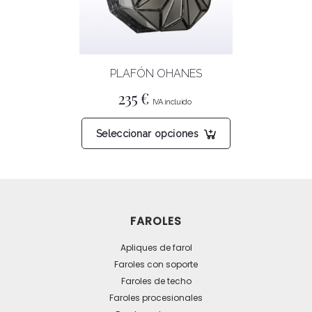
elegir
en
la
página
PLAFÓN OHANES
de
producto
235
€
Este
Seleccionar opciones
producto
tiene
múltiples
variantes.
Las
FAROLES
opciones
se
Apliques de farol
pueden
Faroles con soporte
Faroles de techo
elegir
Faroles procesionales
en