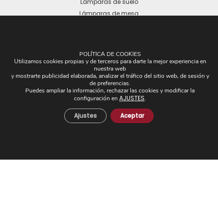
Lámparas de suelo
Lámparas de mesa
POLÍTICA DE COOKIES
Utilizamos cookies propias y de terceros para darte la mejor experiencia en
nuestra web
y mostrarte publicidad elaborada, analizar el tráfico del sitio web, de sesión y
OTROS
de preferencias.
Puedes ampliar la información, rechazar las cookies y modificar la
AJUSTES
configuración en
.
Plafones
Pantallas
Ajustes
Aceptar
Apliques de brazos
Piezas Únicas
Novedades