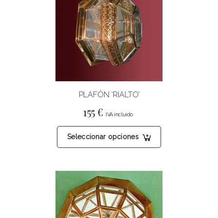
PLAFÓN ‘RIALTO’
155
€
Este
Seleccionar opciones
producto
tiene
múltiples
variantes.
Las
opciones
se