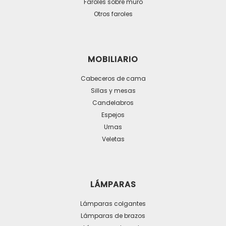
Faroles sobre muro
la
Otros faroles
página
de
producto
MOBILIARIO
Cabeceros de cama
Sillas y mesas
Candelabros
Espejos
Urnas
Veletas
LÁMPARAS
Lámparas colgantes
Lámparas de brazos