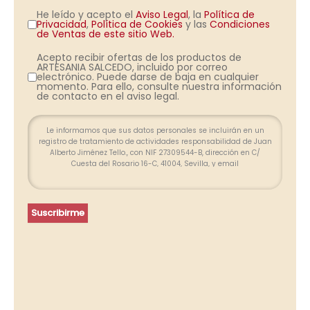
He leído y acepto el
Aviso Legal
, la
Política de
Privacidad
,
Política de Cookies
y las
Condiciones
de Ventas de este sitio Web.
Acepto recibir ofertas de los productos de
ARTESANIA SALCEDO, incluido por correo
electrónico. Puede darse de baja en cualquier
momento. Para ello, consulte nuestra información
de contacto en el aviso legal.
Le informamos que sus datos personales se incluirán en un
registro de tratamiento de actividades responsabilidad de Juan
Alberto Jiménez Tello., con NIF 27309544-B, dirección en C/
Cuesta del Rosario 16-C, 41004, Sevilla, y email
info@farolesdeforja.es y cuya finalidad es atender su consulta a
través de este formulario. No se contemplan cesión de datos.
Conservaremos sus datos hasta que finalice la relación
profesional y, durante los plazos exigidos por ley para atender
Suscribirme
eventuales responsabilidades finalizada la relación. Se
procederá a tratar los datos de manera lícita, leal, transparente,
adecuada, pertinente, limitada, exacta y actualizada. Puede
ejercer su derecho de acceso, rectificación, supresión,
portabilidad de sus datos y la limitación u oposición en las
direcciones indicadas. En caso de divergencias, puede
presentar una reclamación ante la Agencia Española de
Protección de Datos (www.agpd.es).
Más información del tratamiento en la
Política de privacidad.