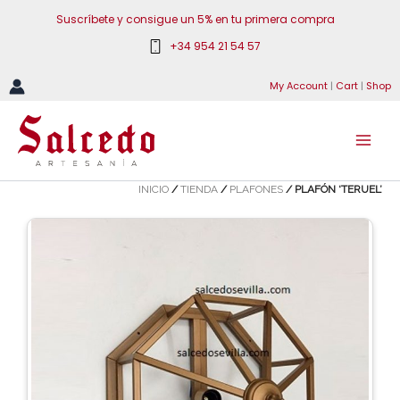
Ir
Suscríbete y consigue un 5% en tu primera compra
al
+34 954 21 54 57
contenido
My Account
|
Cart
|
Shop
INICIO
/
TIENDA
/
PLAFONES
/ PLAFÓN ‘TERUEL’