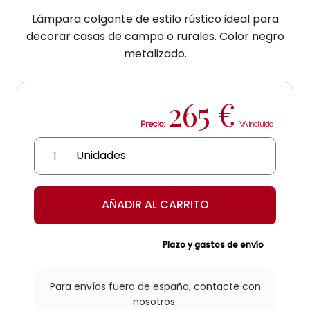
Lámpara colgante de estilo rústico ideal para
decorar casas de campo o rurales. Color negro
metalizado.
265
€
Precio:
Lámpara
colgante
quinqué
cromado
AÑADIR AL CARRITO
QLL-
2
cantidad
Plazo y gastos de envío
Para envíos fuera de españa,
contacte con
nosotros.