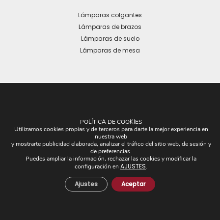
Lámparas colgantes
Lámparas de brazos
Lámparas de suelo
Lámparas de mesa
OTROS
POLÍTICA DE COOKIES
Utilizamos cookies propias y de terceros para darte la mejor experiencia en
nuestra web
Plafones
y mostrarte publicidad elaborada, analizar el tráfico del sitio web, de sesión y
Pantallas
de preferencias.
Puedes ampliar la información, rechazar las cookies y modificar la
Apliques de brazos
AJUSTES
configuración en
.
Piezas Únicas
Ajustes
Aceptar
Novedades