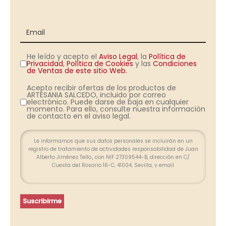
He leído y acepto el
Aviso Legal
, la
Política de
Privacidad
,
Política de Cookies
y las
Condiciones
de Ventas de este sitio Web.
Acepto recibir ofertas de los productos de
ARTESANIA SALCEDO, incluido por correo
electrónico. Puede darse de baja en cualquier
momento. Para ello, consulte nuestra información
de contacto en el aviso legal.
Le informamos que sus datos personales se incluirán en un
registro de tratamiento de actividades responsabilidad de Juan
Alberto Jiménez Tello., con NIF 27309544-B, dirección en C/
Cuesta del Rosario 16-C, 41004, Sevilla, y email
info@farolesdeforja.es y cuya finalidad es atender su consulta a
través de este formulario. No se contemplan cesión de datos.
Conservaremos sus datos hasta que finalice la relación
profesional y, durante los plazos exigidos por ley para atender
Suscribirme
eventuales responsabilidades finalizada la relación. Se
procederá a tratar los datos de manera lícita, leal, transparente,
adecuada, pertinente, limitada, exacta y actualizada. Puede