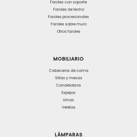
pueden
Faroles con soporte
Faroles de techo
elegir
Faroles procesionales
en
Faroles sobre muro
la
Otros faroles
página
de
producto
MOBILIARIO
Cabeceros de cama
Sillas y mesas
Candelabros
Espejos
Urnas
Veletas
LÁMPARAS