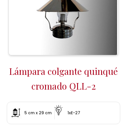
Lámpara colgante quinqué
cromado QLL-2
5 cm x 29 cm
1xE-27