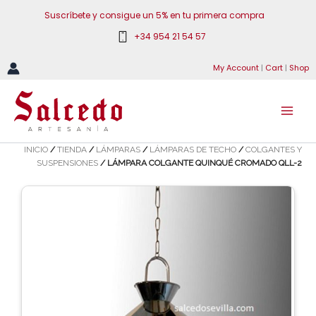
Ir
Suscríbete y consigue un 5% en tu primera compra
al
+34 954 21 54 57
contenido
My Account
|
Cart
|
Shop
INICIO
/
TIENDA
/
LÁMPARAS
/
LÁMPARAS DE TECHO
/
COLGANTES Y
SUSPENSIONES
/ LÁMPARA COLGANTE QUINQUÉ CROMADO QLL-2