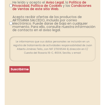
He leído y acepto el
Aviso Legal
, la
Política de
Privacidad
,
Política de Cookies
y las
Condiciones
de Ventas de este sitio Web.
Acepto recibir ofertas de los productos de
ARTESANIA SALCEDO, incluido por correo
electrónico. Puede darse de baja en cualquier
momento. Para ello, consulte nuestra información
de contacto en el aviso legal.
Le informamos que sus datos personales se incluirán en un
registro de tratamiento de actividades responsabilidad de Juan
Alberto Jiménez Tello., con NIF 27309544-B, dirección en C/
Cuesta del Rosario 16-C, 41004, Sevilla, y email
info@farolesdeforja.es y cuya finalidad es atender su consulta a
través de este formulario. No se contemplan cesión de datos.
Conservaremos sus datos hasta que finalice la relación
profesional y, durante los plazos exigidos por ley para atender
Suscribirme
eventuales responsabilidades finalizada la relación. Se
procederá a tratar los datos de manera lícita, leal, transparente,
adecuada, pertinente, limitada, exacta y actualizada. Puede
ejercer su derecho de acceso, rectificación, supresión,
portabilidad de sus datos y la limitación u oposición en las
direcciones indicadas. En caso de divergencias, puede
presentar una reclamación ante la Agencia Española de
Protección de Datos (www.agpd.es).
Más información del tratamiento en la
Política de privacidad.