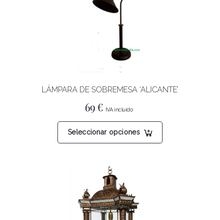
LÁMPARA DE SOBREMESA ‘ALICANTE’
69
€
Este
Seleccionar opciones
producto
tiene
múltiples
variantes.
Las
opciones
se