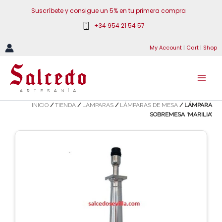
Ir
Suscríbete y consigue un 5% en tu primera compra
al
+34 954 21 54 57
contenido
My Account
|
Cart
|
Shop
INICIO
/
TIENDA
/
LÁMPARAS
/
LÁMPARAS DE MESA
/ LÁMPARA
SOBREMESA ‘MARILIA’