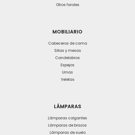
Otros faroles
página
de
producto
MOBILIARIO
Cabeceros de cama
Sillas y mesas
Candelabros
Espejos
Urnas
Veletas
LÁMPARAS
Lámparas colgantes
Lámparas de brazos
Lámparas de suelo