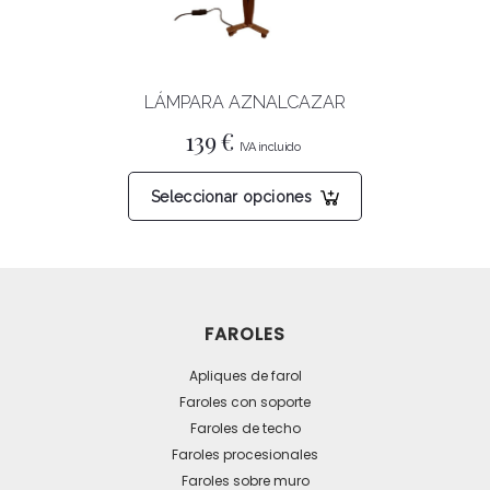
en
la
página
LÁMPARA AZNALCAZAR
de
producto
139
€
Este
Seleccionar opciones
producto
tiene
múltiples
variantes.
Las
FAROLES
opciones
se
Apliques de farol
pueden
Faroles con soporte
Faroles de techo
elegir
Faroles procesionales
en
Faroles sobre muro
la