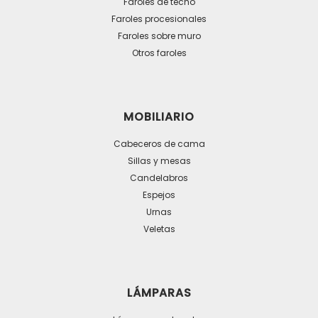
Faroles de techo
elegir
Faroles procesionales
en
Faroles sobre muro
la
Otros faroles
página
de
producto
MOBILIARIO
Cabeceros de cama
Sillas y mesas
Candelabros
Espejos
Urnas
Veletas
LÁMPARAS