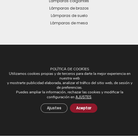
Lámparas colgantes
Lámparas de brazos
Lámparas de suelo
Lámparas de mesa
OTROS
POLÍTICA DE COOKIES
Utilizamos cookies propias y de terceros para darte la mejor experiencia en
Plafones
nuestra web
y mostrarte publicidad elaborada, analizar el tráfico del sitio web, de sesión y
Pantallas
de preferencias.
Apliques de brazos
Puedes ampliar la información, rechazar las cookies y modificar la
AJUSTES
configuración en
.
Piezas Únicas
Novedades
Ajustes
Aceptar