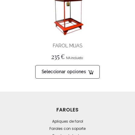
pueden
elegir
en
la
página
FAROL MIJAS
de
producto
235
€
Este
Seleccionar opciones
producto
tiene
múltiples
variantes.
Las
FAROLES
opciones
se
Apliques de farol
pueden
Faroles con soporte