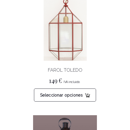
FAROL TOLEDO
149
€
Este
Seleccionar opciones
producto
tiene
múltiples
variantes.
Las