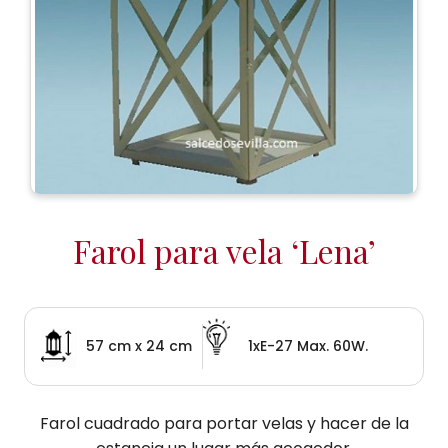
Farol para vela ‘Lena’
57 cm x 24 cm
1xE-27 Max. 60W.
Farol cuadrado para portar velas y hacer de la