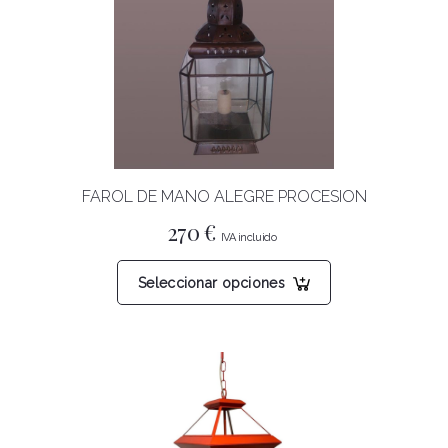
opciones
se
pueden
elegir
en
la
página
FAROL DE MANO ALEGRE PROCESION
de
producto
270
€
Este
Seleccionar opciones
producto
tiene
múltiples
variantes.
Las
opciones
se