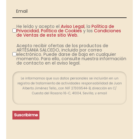
He leído y acepto el
Aviso Legal
, la
Política de
Privacidad
,
Política de Cookies
y las
Condiciones
de Ventas de este sitio Web.
Acepto recibir ofertas de los productos de
ARTESANIA SALCEDO, incluido por correo
electrónico. Puede darse de baja en cualquier
momento. Para ello, consulte nuestra información
de contacto en el aviso legal.
Le informamos que sus datos personales se incluirán en un
registro de tratamiento de actividades responsabilidad de Juan
Alberto Jiménez Tello., con NIF 27309544-B, dirección en C/
Cuesta del Rosario 16-C, 41004, Sevilla, y email
info@farolesdeforja.es y cuya finalidad es atender su consulta a
través de este formulario. No se contemplan cesión de datos.
Conservaremos sus datos hasta que finalice la relación
profesional y, durante los plazos exigidos por ley para atender
Suscribirme
eventuales responsabilidades finalizada la relación. Se
procederá a tratar los datos de manera lícita, leal, transparente,
adecuada, pertinente, limitada, exacta y actualizada. Puede
ejercer su derecho de acceso, rectificación, supresión,
portabilidad de sus datos y la limitación u oposición en las