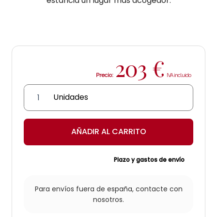
estancia un lugar más acogedor.
203
€
Precio:
Farol
para
vela
'Lena'
AÑADIR AL CARRITO
cantidad
Plazo y gastos de envío
Para envíos fuera de españa,
contacte con
nosotros.