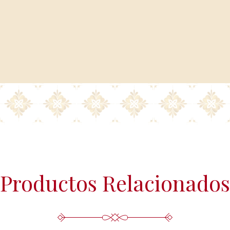
(www.agpd.es).
Más información del tratamiento en 
Productos Relacionados