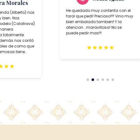
ra Morales
He quedado muy contenta con el
ienda (Alberto) nos
farol que pedi! Precioso!!!! Vino muy
 bien. Nos
bien embalado tambien! Y la
delo (Calatrava)
atencion...maravillosa! No se
 manera
puede pedir mas!!!
da totalmente
además nos contó
★
★
★
★
★
íbles de como que
famosas tiene
★
★
★