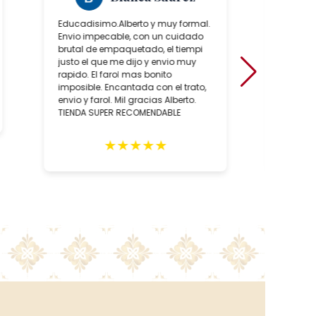
Educadisimo.Alberto y muy formal.
Ha sido
Envio impecable, con un cuidado
positiv
brutal de empaquetado, el tiempi
de conoc
justo el que me dijo y envio muy
artesan
rapido. El farol mas bonito
sobre to
imposible. Encantada con el trato,
hecho, 
envio y farol. Mil gracias Alberto.
artesan
TIENDA SUPER RECOMENDABLE
relació
como, l
de las 
★
★
★
★
★
negocio
recome