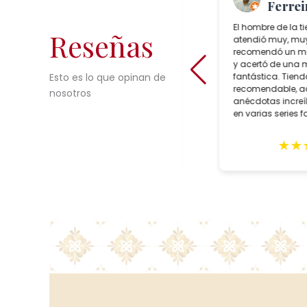
“TheToast”
Ferrei
Salcedo Artesania is a superb
El hombre de la t
Reseñas
lamp shop in Seville, Spain which
atendió muy, muy
sells incredible choices of
recomendó un mo
interesting, reasonably priced,
y acertó de una
bespoke artisan crafted lighting.
fantástica. Tien
Esto es lo que opinan de
During our trip to Seville in February,
recomendable, 
nosotros
we purchased two customized
anécdotas incre
lamps for May delivery. Alberto Tello,
en varias series 
the owner, is a true professional. He
faroles suyos.
assisted us with the creation of he
★
★
★
★
★
★
★
lamps, expertly packed them and
sent them in early May. The lamps
arrived quickly with impeccable
GLS delivery and in excellent
condition. These gorgeous lighting
fixtures grace our home and
remind us of our wonderful trip to
Seville. Highly recommend this
shop.