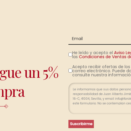
He leído y acepto el
Aviso Le
las
Condiciones de Ventas de
igue un 5%
Acepto recibir ofertas de lo
correo electrónico. Puede da
consulte nuestra información
mpra
Le informamos que sus datos personal
responsabilidad de Juan Alberto Jimén
16-C, 41004, Sevilla, y email info@far
este formulario. No se contemplan ce
relación profesional y, durante los p
finalizada la relación. Se procederá a
pertinente, limitada, exacta y actuali
portabilidad de sus datos y la limitac
Suscribirme
divergencias, puede presentar una re