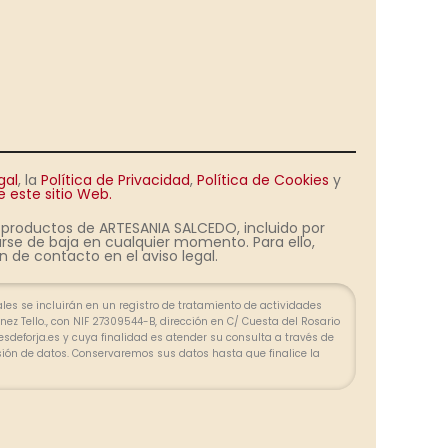
gal
, la
Política de Privacidad
,
Política de Cookies
y
 este sitio Web.
s productos de ARTESANIA SALCEDO, incluido por
rse de baja en cualquier momento. Para ello,
 de contacto en el aviso legal.
es se incluirán en un registro de tratamiento de actividades
ez Tello., con NIF 27309544-B, dirección en C/ Cuesta del Rosario
olesdeforja.es y cuya finalidad es atender su consulta a través de
sión de datos. Conservaremos sus datos hasta que finalice la
lazos exigidos por ley para atender eventuales responsabilidades
 tratar los datos de manera lícita, leal, transparente, adecuada,
zada. Puede ejercer su derecho de acceso, rectificación, supresión,
ión u oposición en las direcciones indicadas. En caso de
clamación ante la Agencia Española de Protección de Datos