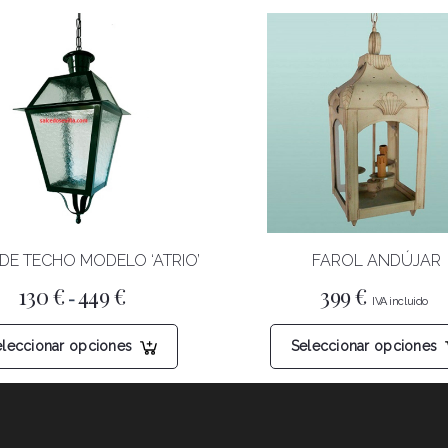
DE TECHO MODELO ‘ATRIO’
FAROL ANDÚJAR
Rango
130
€
449
€
399
€
-
de
precios:
Este
desde
eleccionar opciones
Seleccionar opciones
producto
130 €
hasta
tiene
449 €
múltiples
variantes.
Las