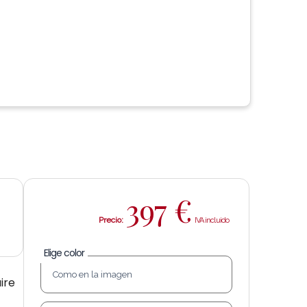
397
€
Precio:
Elige color
ire