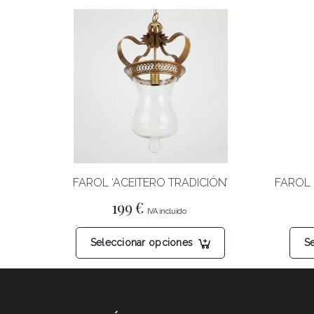
FAROL ‘ACEITERO TRADICIÓN’
FAROL 
199
€
Este
Seleccionar opciones
S
producto
tiene
múltiples
variantes.
Las