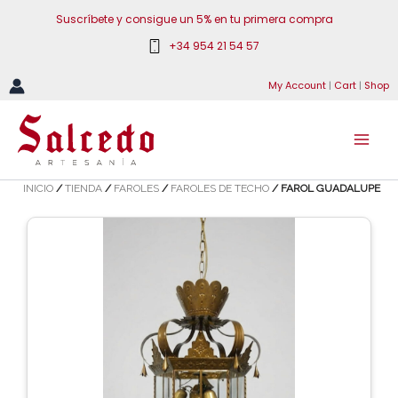
Ir
Suscríbete y consigue un 5% en tu primera compra
al
+34 954 21 54 57
contenido
My Account
|
Cart
|
Shop
INICIO
/
TIENDA
/
FAROLES
/
FAROLES DE TECHO
/ FAROL GUADALUPE