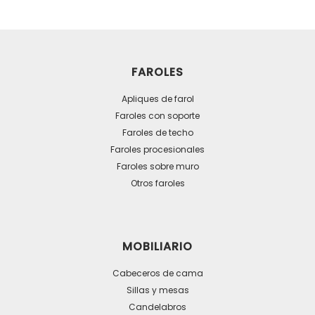
tiene
múltiples
variantes.
Las
FAROLES
opciones
se
Apliques de farol
pueden
Faroles con soporte
Faroles de techo
elegir
Faroles procesionales
en
Faroles sobre muro
la
Otros faroles
página
de
producto
MOBILIARIO
Cabeceros de cama
Sillas y mesas
Candelabros