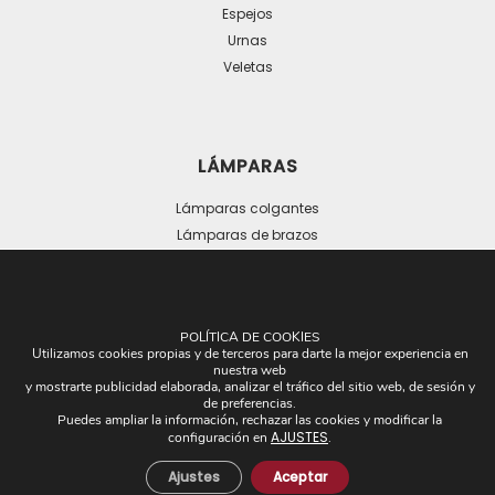
Espejos
Urnas
Veletas
LÁMPARAS
Lámparas colgantes
Lámparas de brazos
Lámparas de suelo
Lámparas de mesa
POLÍTICA DE COOKIES
Utilizamos cookies propias y de terceros para darte la mejor experiencia en
nuestra web
y mostrarte publicidad elaborada, analizar el tráfico del sitio web, de sesión y
de preferencias.
Puedes ampliar la información, rechazar las cookies y modificar la
OTROS
AJUSTES
configuración en
.
Ajustes
Aceptar
Plafones