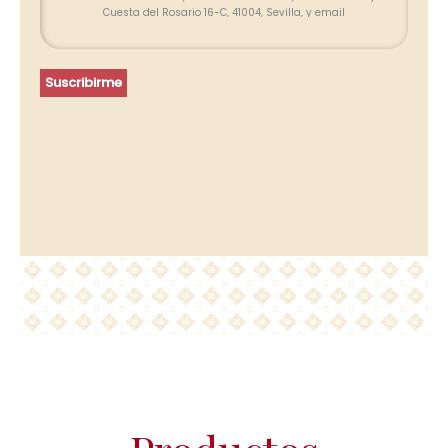
Cuesta del Rosario 16-C, 41004, Sevilla, y email
info@farolesdeforja.es y cuya finalidad es atender su consulta a
través de este formulario. No se contemplan cesión de datos.
Conservaremos sus datos hasta que finalice la relación
profesional y, durante los plazos exigidos por ley para atender
Suscribirme
eventuales responsabilidades finalizada la relación. Se
procederá a tratar los datos de manera lícita, leal, transparente,
adecuada, pertinente, limitada, exacta y actualizada. Puede
ejercer su derecho de acceso, rectificación, supresión,
portabilidad de sus datos y la limitación u oposición en las
direcciones indicadas. En caso de divergencias, puede
presentar una reclamación ante la Agencia Española de
Protección de Datos (www.agpd.es).
Más información del tratamiento en la
Política de privacidad.