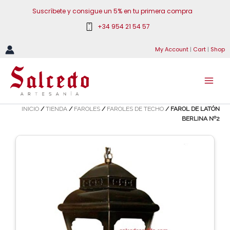
Ir
Suscríbete y consigue un 5% en tu primera compra
al
+34 954 21 54 57
contenido
My Account
|
Cart
|
Shop
INICIO
/
TIENDA
/
FAROLES
/
FAROLES DE TECHO
/ FAROL DE LATÓN
BERLINA Nº2