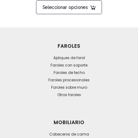
Este
Seleccionar opciones
producto
tiene
múltiples
variantes.
Las
FAROLES
opciones
se
Apliques de farol
pueden
Faroles con soporte
Faroles de techo
elegir
Faroles procesionales
en
Faroles sobre muro
la
Otros faroles
página
de
producto
MOBILIARIO
Cabeceros de cama