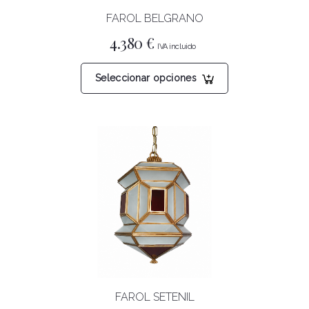
FAROL BELGRANO
4.380
€
Este
Seleccionar opciones
producto
tiene
múltiples
variantes.
Las
opciones
se
pueden
elegir
en
la
página
FAROL SETENIL
de