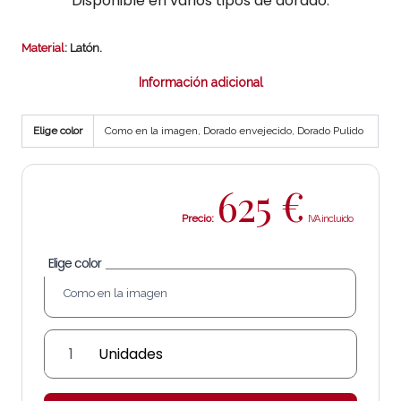
Disponible en varios tipos de dorado.
Material
: Latón.
Información adicional
Elige color
Como en la imagen, Dorado envejecido, Dorado Pulido
625
€
Precio:
Elige color
Farol
de
latón