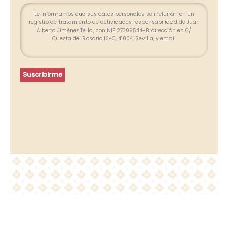
Le informamos que sus datos personales se incluirán en un
registro de tratamiento de actividades responsabilidad de Juan
Alberto Jiménez Tello., con NIF 27309544-B, dirección en C/
Cuesta del Rosario 16-C, 41004, Sevilla, y email
info@farolesdeforja.es y cuya finalidad es atender su consulta a
través de este formulario. No se contemplan cesión de datos.
Conservaremos sus datos hasta que finalice la relación
profesional y, durante los plazos exigidos por ley para atender
Suscribirme
eventuales responsabilidades finalizada la relación. Se
procederá a tratar los datos de manera lícita, leal, transparente,
adecuada, pertinente, limitada, exacta y actualizada. Puede
ejercer su derecho de acceso, rectificación, supresión,
portabilidad de sus datos y la limitación u oposición en las
direcciones indicadas. En caso de divergencias, puede
presentar una reclamación ante la Agencia Española de
Protección de Datos (www.agpd.es).
Más información del tratamiento en la
Política de privacidad.