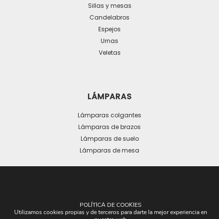
Sillas y mesas
Candelabros
Espejos
Urnas
Veletas
LÁMPARAS
Lámparas colgantes
Lámparas de brazos
Lámparas de suelo
Lámparas de mesa
POLÍTICA DE COOKIES
Utilizamos cookies propias y de terceros para darte la mejor experiencia en
OTROS