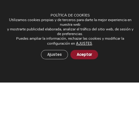
POLÍTICA DE COOKIES
Utilizamos cookies propias y de terceros para darte la mejor experiencia en
nuestra web
OTROS
y mostrarte publicidad elaborada, analizar el tráfico del sitio web, de sesión y
de preferencias.
Puedes ampliar la información, rechazar las cookies y modificar la
Plafones
AJUSTES
configuración en
.
Pantallas
Ajustes
Aceptar
Apliques de brazos
Piezas Únicas
Novedades
© 2024 Todos los derechos reservados. - Desarrollo web:
Business Go!