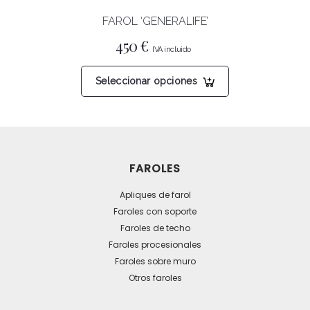
página
FAROL ‘GENERALIFE’
de
producto
450
€
Este
Seleccionar opciones
producto
tiene
múltiples
variantes.
Las
FAROLES
opciones
se
Apliques de farol
pueden
Faroles con soporte
Faroles de techo
elegir
Faroles procesionales
en
Faroles sobre muro
la
Otros faroles
página
de