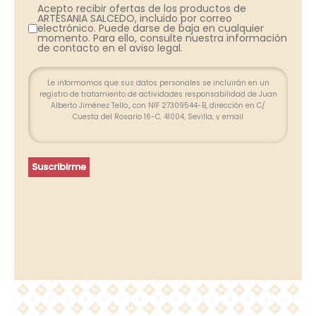
Acepto recibir ofertas de los productos de
ARTESANIA SALCEDO, incluido por correo
electrónico. Puede darse de baja en cualquier
momento. Para ello, consulte nuestra información
de contacto en el aviso legal.
Le informamos que sus datos personales se incluirán en un
registro de tratamiento de actividades responsabilidad de Juan
Alberto Jiménez Tello., con NIF 27309544-B, dirección en C/
Cuesta del Rosario 16-C, 41004, Sevilla, y email
info@farolesdeforja.es y cuya finalidad es atender su consulta a
través de este formulario. No se contemplan cesión de datos.
Conservaremos sus datos hasta que finalice la relación
profesional y, durante los plazos exigidos por ley para atender
Suscribirme
eventuales responsabilidades finalizada la relación. Se
procederá a tratar los datos de manera lícita, leal, transparente,
adecuada, pertinente, limitada, exacta y actualizada. Puede
ejercer su derecho de acceso, rectificación, supresión,
portabilidad de sus datos y la limitación u oposición en las
direcciones indicadas. En caso de divergencias, puede
presentar una reclamación ante la Agencia Española de
Protección de Datos (www.agpd.es).
Más información del tratamiento en la
Política de privacidad.