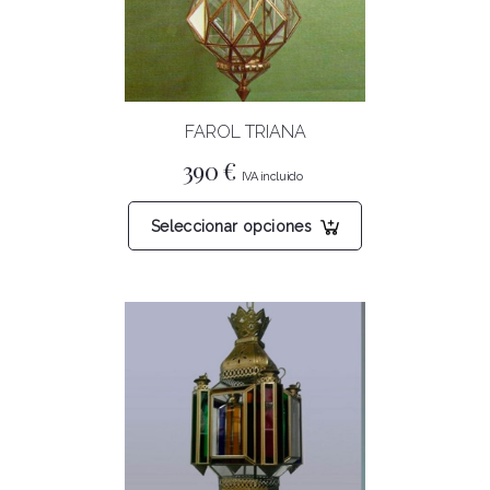
FAROL TRIANA
390
€
Este
Seleccionar opciones
producto
tiene
múltiples
variantes.
Las
opciones
se
pueden
elegir