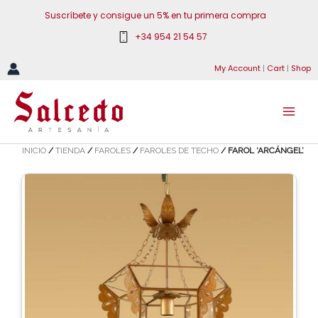
Ir
Suscríbete y consigue un 5% en tu primera compra
al
+34 954 21 54 57
contenido
My Account
|
Cart
|
Shop
INICIO
/
TIENDA
/
FAROLES
/
FAROLES DE TECHO
/ FAROL ‘ARCÁNGEL’