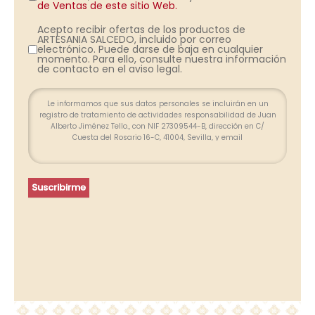
de Ventas de este sitio Web.
Acepto recibir ofertas de los productos de
ARTESANIA SALCEDO, incluido por correo
electrónico. Puede darse de baja en cualquier
momento. Para ello, consulte nuestra información
de contacto en el aviso legal.
Le informamos que sus datos personales se incluirán en un
registro de tratamiento de actividades responsabilidad de Juan
Alberto Jiménez Tello., con NIF 27309544-B, dirección en C/
Cuesta del Rosario 16-C, 41004, Sevilla, y email
info@farolesdeforja.es y cuya finalidad es atender su consulta a
través de este formulario. No se contemplan cesión de datos.
Conservaremos sus datos hasta que finalice la relación
profesional y, durante los plazos exigidos por ley para atender
Suscribirme
eventuales responsabilidades finalizada la relación. Se
procederá a tratar los datos de manera lícita, leal, transparente,
adecuada, pertinente, limitada, exacta y actualizada. Puede
ejercer su derecho de acceso, rectificación, supresión,
portabilidad de sus datos y la limitación u oposición en las
direcciones indicadas. En caso de divergencias, puede
presentar una reclamación ante la Agencia Española de
Protección de Datos (www.agpd.es).
Más información del tratamiento en la
Política de privacidad.