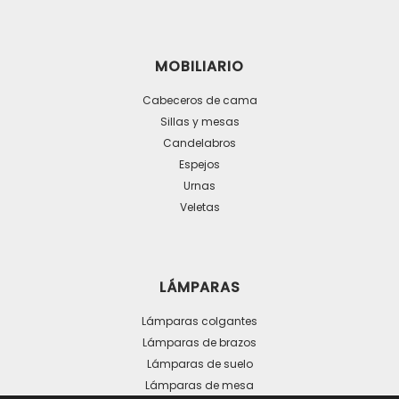
de
producto
MOBILIARIO
Cabeceros de cama
Sillas y mesas
Candelabros
Espejos
Urnas
Veletas
LÁMPARAS
Lámparas colgantes
Lámparas de brazos
Lámparas de suelo
Lámparas de mesa