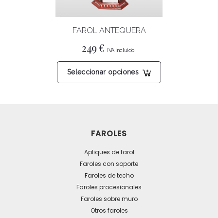
la
página
FAROL ANTEQUERA
de
producto
249
€
Este
Seleccionar opciones
producto
tiene
múltiples
variantes.
Las
FAROLES
opciones
se
Apliques de farol
pueden
Faroles con soporte
Faroles de techo
elegir
Faroles procesionales
en
Faroles sobre muro
la
Otros faroles
página