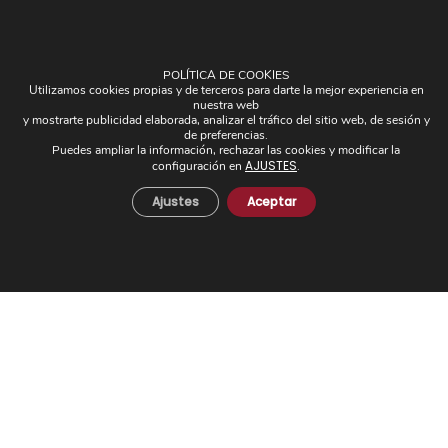
POLÍTICA DE COOKIES
Utilizamos cookies propias y de terceros para darte la mejor experiencia en
nuestra web
OTROS
y mostrarte publicidad elaborada, analizar el tráfico del sitio web, de sesión y
de preferencias.
Puedes ampliar la información, rechazar las cookies y modificar la
Plafones
AJUSTES
configuración en
.
Pantallas
Ajustes
Aceptar
Apliques de brazos
Piezas Únicas
Novedades