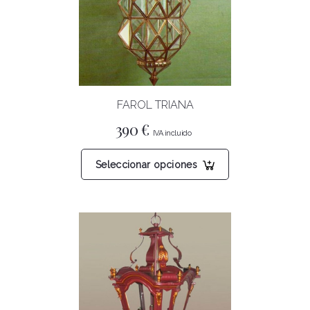
FAROL TRIANA
390
€
Este
Seleccionar opciones
producto
tiene
múltiples
variantes.
Las
opciones
se
pueden