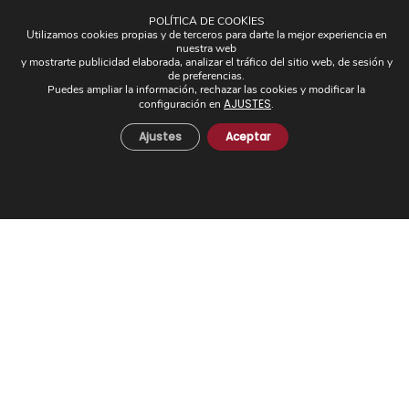
POLÍTICA DE COOKIES
Utilizamos cookies propias y de terceros para darte la mejor experiencia en
nuestra web
OTROS
y mostrarte publicidad elaborada, analizar el tráfico del sitio web, de sesión y
de preferencias.
Plafones
Puedes ampliar la información, rechazar las cookies y modificar la
AJUSTES
configuración en
.
Pantallas
Apliques de brazos
Ajustes
Aceptar
Piezas Únicas
Novedades
© 2024 Todos los derechos reservados. - Desarrollo web:
Business Go!