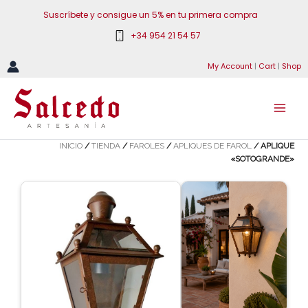
Ir
Suscríbete y consigue un 5% en tu primera compra
al
+34 954 21 54 57
contenido
My Account
|
Cart
|
Shop
INICIO
/
TIENDA
/
FAROLES
/
APLIQUES DE FAROL
/ APLIQUE
«SOTOGRANDE»