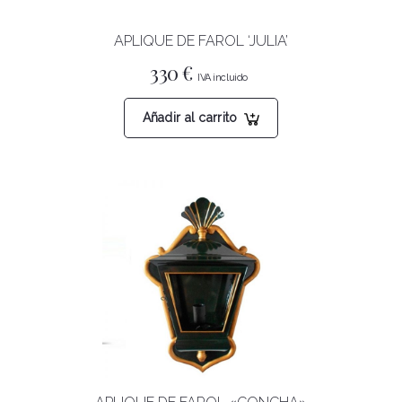
página
APLIQUE DE FAROL ‘JULIA’
de
producto
330
€
Añadir al carrito