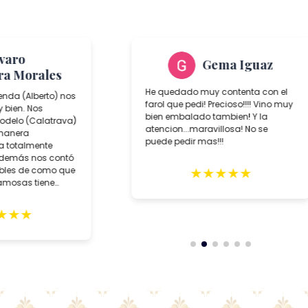
lvaro
Gema Iguaz
ra Morales
He quedado muy contenta con el
ienda (Alberto) nos
farol que pedi! Precioso!!!! Vino muy
 bien. Nos
bien embalado tambien! Y la
delo (Calatrava)
atencion...maravillosa! No se
 manera
puede pedir mas!!!
da totalmente
además nos contó
★
★
★
★
★
íbles de como que
famosas tiene
★
★
★