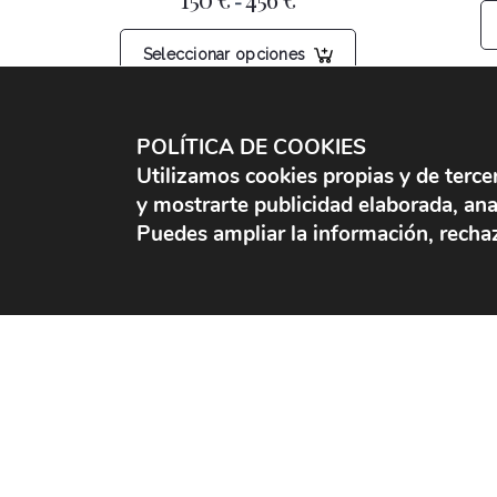
-
de
precios:
Este
desde
Seleccionar opciones
producto
150 €
hasta
tiene
456 €
múltiples
variantes.
POLÍTICA DE COOKIES
Las
Utilizamos cookies propias y de terce
opciones
FAROLES
y mostrarte publicidad elaborada, anali
se
Puedes ampliar la información, rechaz
pueden
Apliques de farol
elegir
Faroles con soporte
en
Faroles de techo
la
Faroles procesionales
página
Faroles sobre muro
de
Otros faroles
producto