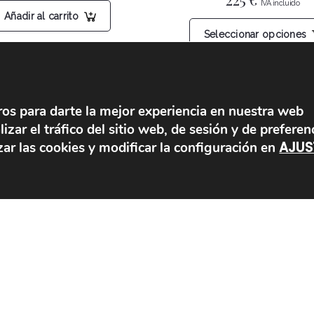
Añadir al carrito
Seleccionar opciones
ros para darte la mejor experiencia en nuestra web
MOBILIARIO
LÁMPARAS
zar el tráfico del sitio web, de sesión y de preferen
AJUS
ar las cookies y modificar la configuración en
Cabeceros de cama
Lámparas colgantes
Sillas y mesas
Lámparas de brazos
Candelabros
Lámparas de suelo
Espejos
Lámparas de mesa
Urnas
Veletas