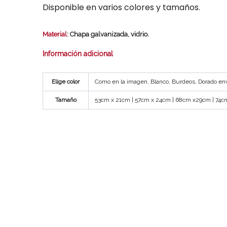
Disponible en varios colores y tamaños.
Material
: Chapa galvanizada, vidrio.
Información adicional
Elige color
Como en la imagen, Blanco, Burdeos, Dorado env
Tamaño
53cm x 21cm | 57cm x 24cm | 68cm x29cm | 74c