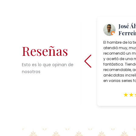
Me Again
José Á
“TheToast”
Ferrei
Salcedo Artesania is a superb
El hombre de la t
Reseñas
lamp shop in Seville, Spain which
atendió muy, muy
sells incredible choices of
recomendó un mo
interesting, reasonably priced,
y acertó de una
bespoke artisan crafted lighting.
fantástica. Tien
Esto es lo que opinan de
During our trip to Seville in February,
recomendable, 
nosotros
we purchased two customized
anécdotas incre
lamps for May delivery. Alberto Tello,
en varias series 
the owner, is a true professional. He
faroles suyos.
assisted us with the creation of he
★
★
★
★
★
★
★
lamps, expertly packed them and
sent them in early May. The lamps
arrived quickly with impeccable
GLS delivery and in excellent
condition. These gorgeous lighting
fixtures grace our home and
remind us of our wonderful trip to
Seville. Highly recommend this