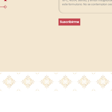
16-C, 41004, Sevilla, y email info@far
este formulario. No se contemplan ce
relación profesional y, durante los p
finalizada la relación. Se procederá a
pertinente, limitada, exacta y actuali
portabilidad de sus datos y la limitac
Suscribirme
divergencias, puede presentar una re
(www.agpd.es).
Más información del tratamiento en 