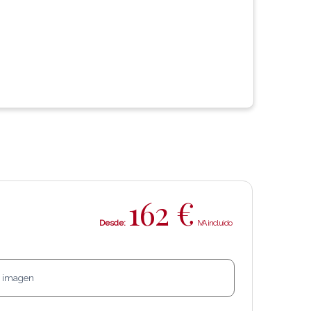
162
€
Desde: