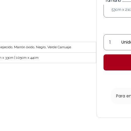
Tamaño
Farol
ejecido, Marrón óxido, Negro, Verde Carruaje
"Atrio"
sobre
m x 33cm | 105cm x 44cm
muro
cantidad
Para e