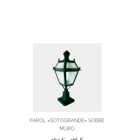
FAROL «SOTOGRANDE» SOBRE
MURO
Rango
150
€
456
€