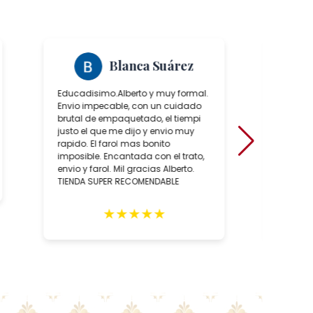
Blanca Suárez
Educadisimo.Alberto y muy formal.
Ha sido
Envio impecable, con un cuidado
positiv
brutal de empaquetado, el tiempi
de conoc
justo el que me dijo y envio muy
artesan
rapido. El farol mas bonito
sobre to
imposible. Encantada con el trato,
hecho, 
envio y farol. Mil gracias Alberto.
artesan
TIENDA SUPER RECOMENDABLE
relació
como, l
de las 
★
★
★
★
★
negocio
recome