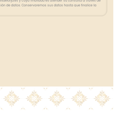
olesdeforja.es y cuya finalidad es atender su consulta a través de
sión de datos. Conservaremos sus datos hasta que finalice la
lazos exigidos por ley para atender eventuales responsabilidades
 tratar los datos de manera lícita, leal, transparente, adecuada,
zada. Puede ejercer su derecho de acceso, rectificación, supresión,
ión u oposición en las direcciones indicadas. En caso de
clamación ante la Agencia Española de Protección de Datos
la
Política de privacidad.