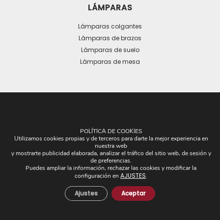
LÁMPARAS
Lámparas colgantes
Lámparas de brazos
Lámparas de suelo
Lámparas de mesa
OTROS
POLÍTICA DE COOKIES
Utilizamos cookies propias y de terceros para darte la mejor experiencia en
nuestra web
Plafones
y mostrarte publicidad elaborada, analizar el tráfico del sitio web, de sesión y
Pantallas
de preferencias.
Puedes ampliar la información, rechazar las cookies y modificar la
Apliques de brazos
AJUSTES
configuración en
.
Piezas Únicas
Ajustes
Aceptar
Novedades