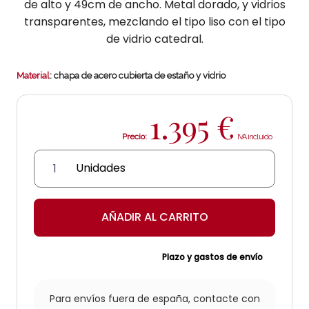
de alto y 49cm de ancho. Metal dorado, y vidrios
transparentes, mezclando el tipo liso con el tipo
de vidrio catedral.
Material
: chapa de acero cubierta de estaño y vidrio
1.395
€
Precio:
Aplique
Imperial
muy
grande
AÑADIR AL CARRITO
cantidad
Plazo y gastos de envío
Para envíos fuera de españa,
contacte con