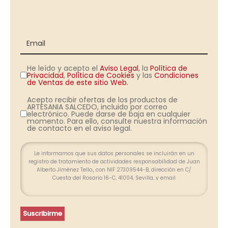
He leído y acepto el
Aviso Legal
, la
Política de
Privacidad
,
Política de Cookies
y las
Condiciones
de Ventas de este sitio Web.
Acepto recibir ofertas de los productos de
ARTESANIA SALCEDO, incluido por correo
electrónico. Puede darse de baja en cualquier
momento. Para ello, consulte nuestra información
de contacto en el aviso legal.
Le informamos que sus datos personales se incluirán en un
registro de tratamiento de actividades responsabilidad de Juan
Alberto Jiménez Tello., con NIF 27309544-B, dirección en C/
Cuesta del Rosario 16-C, 41004, Sevilla, y email
info@farolesdeforja.es y cuya finalidad es atender su consulta a
través de este formulario. No se contemplan cesión de datos.
Conservaremos sus datos hasta que finalice la relación
profesional y, durante los plazos exigidos por ley para atender
Suscribirme
eventuales responsabilidades finalizada la relación. Se
procederá a tratar los datos de manera lícita, leal, transparente,