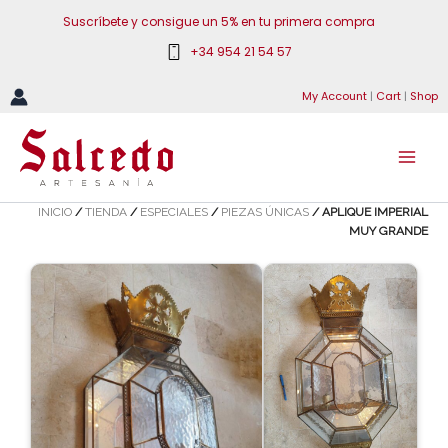
Ir
Suscríbete y consigue un 5% en tu primera compra
al
+34 954 21 54 57
contenido
My Account
|
Cart
|
Shop
INICIO
/
TIENDA
/
ESPECIALES
/
PIEZAS ÚNICAS
/ APLIQUE IMPERIAL
MUY GRANDE