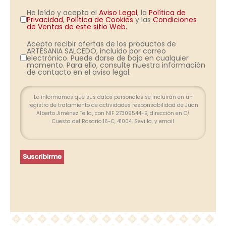
He leído y acepto el
Aviso Legal
, la
Política de
Privacidad
,
Política de Cookies
y las
Condiciones
de Ventas de este sitio Web.
Acepto recibir ofertas de los productos de
ARTESANIA SALCEDO, incluido por correo
electrónico. Puede darse de baja en cualquier
momento. Para ello, consulte nuestra información
de contacto en el aviso legal.
Le informamos que sus datos personales se incluirán en un
registro de tratamiento de actividades responsabilidad de Juan
Alberto Jiménez Tello., con NIF 27309544-B, dirección en C/
Cuesta del Rosario 16-C, 41004, Sevilla, y email
info@farolesdeforja.es y cuya finalidad es atender su consulta a
través de este formulario. No se contemplan cesión de datos.
Conservaremos sus datos hasta que finalice la relación
profesional y, durante los plazos exigidos por ley para atender
Suscribirme
eventuales responsabilidades finalizada la relación. Se
procederá a tratar los datos de manera lícita, leal, transparente,
adecuada, pertinente, limitada, exacta y actualizada. Puede
ejercer su derecho de acceso, rectificación, supresión,
portabilidad de sus datos y la limitación u oposición en las
direcciones indicadas. En caso de divergencias, puede
presentar una reclamación ante la Agencia Española de
Protección de Datos (www.agpd.es).