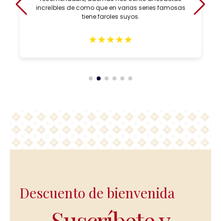
increíbles de como que en varias series famosas
tiene faroles suyos.
★
★
★
★
★
Descuento de bienvenida
Suscríbete y