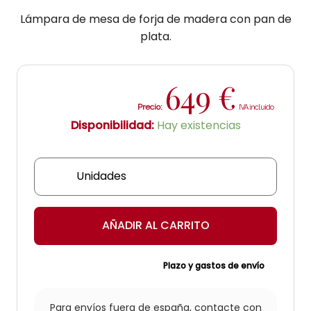
Lámpara de mesa de forja de madera con pan de
plata.
649
€
Precio:
Disponibilidad:
Hay existencias
Lámpara
madera
Pan
de
AÑADIR AL CARRITO
plata
cantidad
Plazo y gastos de envío
Para envíos fuera de españa,
contacte con