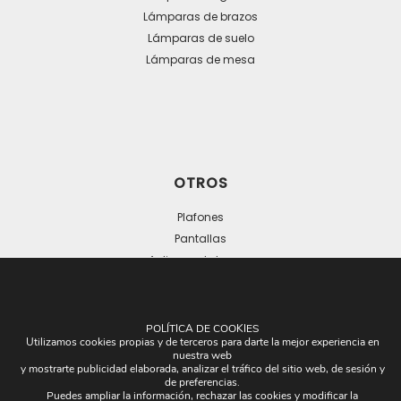
Lámparas de brazos
Lámparas de suelo
Lámparas de mesa
OTROS
Plafones
Pantallas
Apliques de brazos
Piezas Únicas
Novedades
POLÍTICA DE COOKIES
Utilizamos cookies propias y de terceros para darte la mejor experiencia en
nuestra web
y mostrarte publicidad elaborada, analizar el tráfico del sitio web, de sesión y
de preferencias.
Puedes ampliar la información, rechazar las cookies y modificar la