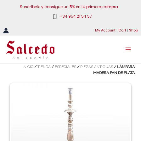
Ir
Suscríbete y consigue un 5% en tu primera compra
al
+34 954 21 54 57
contenido
My Account
|
Cart
|
Shop
INICIO
/
TIENDA
/
ESPECIALES
/
PIEZAS ANTIGUAS
/ LÁMPARA
MADERA PAN DE PLATA