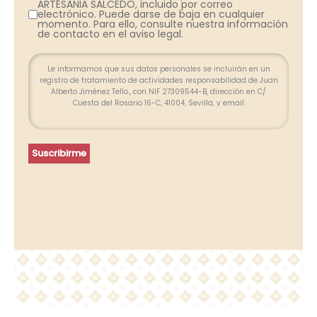
ARTESANIA SALCEDO, incluido por correo
electrónico. Puede darse de baja en cualquier
momento. Para ello, consulte nuestra información
de contacto en el aviso legal.
Le informamos que sus datos personales se incluirán en un
registro de tratamiento de actividades responsabilidad de Juan
Alberto Jiménez Tello., con NIF 27309544-B, dirección en C/
Cuesta del Rosario 16-C, 41004, Sevilla, y email
info@farolesdeforja.es y cuya finalidad es atender su consulta a
través de este formulario. No se contemplan cesión de datos.
Conservaremos sus datos hasta que finalice la relación
profesional y, durante los plazos exigidos por ley para atender
Suscribirme
eventuales responsabilidades finalizada la relación. Se
procederá a tratar los datos de manera lícita, leal, transparente,
adecuada, pertinente, limitada, exacta y actualizada. Puede
ejercer su derecho de acceso, rectificación, supresión,
portabilidad de sus datos y la limitación u oposición en las
direcciones indicadas. En caso de divergencias, puede
presentar una reclamación ante la Agencia Española de
Protección de Datos (www.agpd.es).
Más información del tratamiento en la
Política de privacidad.