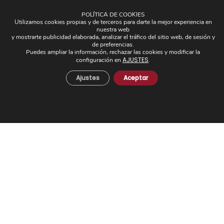
Plafones
POLÍTICA DE COOKIES
Pantallas
Utilizamos cookies propias y de terceros para darte la mejor experiencia en
nuestra web
Apliques de brazos
y mostrarte publicidad elaborada, analizar el tráfico del sitio web, de sesión y
Piezas Únicas
de preferencias.
Puedes ampliar la información, rechazar las cookies y modificar la
Novedades
AJUSTES
configuración en
.
Ajustes
Aceptar
© 2024 Todos los derechos reservados. - Desarrollo web:
Business Go!
C/ Cuesta del Rosario, 16-D. 41004 - Sevilla. Tel:
+34 954 21 54 57