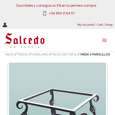
Ir
Suscríbete y consigue un 5% en tu primera compra
al
+34 954 21 54 57
contenido
My Account
|
Cart
|
Shop
INICIO
/
TIENDA
/
MOBILIARIO
/
MESAS DE FORJA
/ MESA S FAROLILLOS