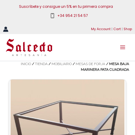
Ir
Suscríbete y consigue un 5% en tu primera compra
al
+34 954 21 54 57
contenido
My Account
|
Cart
|
Shop
INICIO
/
TIENDA
/
MOBILIARIO
/
MESAS DE FORJA
/ MESA BAJA
MARINERA PATA CUADRADA