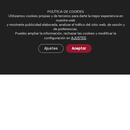
Plafones
POLÍTICA DE COOKIES
Pantallas
Utilizamos cookies propias y de terceros para darte la mejor experiencia en
nuestra web
Apliques de brazos
y mostrarte publicidad elaborada, analizar el tráfico del sitio web, de sesión y
de preferencias.
Piezas Únicas
Puedes ampliar la información, rechazar las cookies y modificar la
Novedades
AJUSTES
configuración en
.
Ajustes
Aceptar
© 2024 Todos los derechos reservados. - Desarrollo web:
Business Go!
C/ Cuesta del Rosario, 16-D. 41004 - Sevilla. Tel:
+34 954 21 54 57