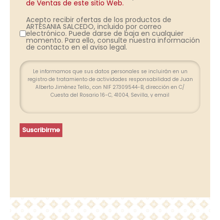
de Ventas de este sitio Web.
Acepto recibir ofertas de los productos de
ARTESANIA SALCEDO, incluido por correo
electrónico. Puede darse de baja en cualquier
momento. Para ello, consulte nuestra información
de contacto en el aviso legal.
Le informamos que sus datos personales se incluirán en un
registro de tratamiento de actividades responsabilidad de Juan
Alberto Jiménez Tello., con NIF 27309544-B, dirección en C/
Cuesta del Rosario 16-C, 41004, Sevilla, y email
info@farolesdeforja.es y cuya finalidad es atender su consulta a
través de este formulario. No se contemplan cesión de datos.
Conservaremos sus datos hasta que finalice la relación
profesional y, durante los plazos exigidos por ley para atender
Suscribirme
eventuales responsabilidades finalizada la relación. Se
procederá a tratar los datos de manera lícita, leal, transparente,
adecuada, pertinente, limitada, exacta y actualizada. Puede
ejercer su derecho de acceso, rectificación, supresión,
portabilidad de sus datos y la limitación u oposición en las
direcciones indicadas. En caso de divergencias, puede
presentar una reclamación ante la Agencia Española de
Protección de Datos (www.agpd.es).
Más información del tratamiento en la
Política de privacidad.