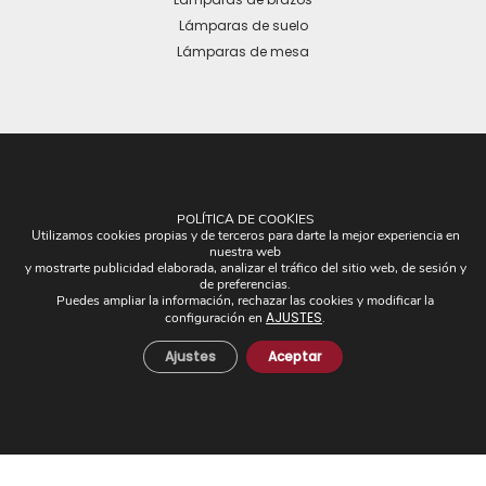
Lámparas de suelo
Lámparas de mesa
OTROS
POLÍTICA DE COOKIES
Utilizamos cookies propias y de terceros para darte la mejor experiencia en
Plafones
nuestra web
y mostrarte publicidad elaborada, analizar el tráfico del sitio web, de sesión y
Pantallas
de preferencias.
Apliques de brazos
Puedes ampliar la información, rechazar las cookies y modificar la
AJUSTES
configuración en
.
Piezas Únicas
Novedades
Ajustes
Aceptar