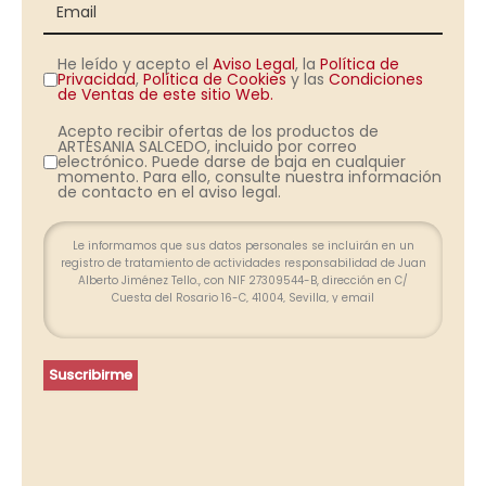
He leído y acepto el
Aviso Legal
, la
Política de
Privacidad
,
Política de Cookies
y las
Condiciones
de Ventas de este sitio Web.
Acepto recibir ofertas de los productos de
ARTESANIA SALCEDO, incluido por correo
electrónico. Puede darse de baja en cualquier
momento. Para ello, consulte nuestra información
de contacto en el aviso legal.
Le informamos que sus datos personales se incluirán en un
registro de tratamiento de actividades responsabilidad de Juan
Alberto Jiménez Tello., con NIF 27309544-B, dirección en C/
Cuesta del Rosario 16-C, 41004, Sevilla, y email
info@farolesdeforja.es y cuya finalidad es atender su consulta a
través de este formulario. No se contemplan cesión de datos.
Conservaremos sus datos hasta que finalice la relación
profesional y, durante los plazos exigidos por ley para atender
Suscribirme
eventuales responsabilidades finalizada la relación. Se
procederá a tratar los datos de manera lícita, leal, transparente,
adecuada, pertinente, limitada, exacta y actualizada. Puede
ejercer su derecho de acceso, rectificación, supresión,
portabilidad de sus datos y la limitación u oposición en las
direcciones indicadas. En caso de divergencias, puede