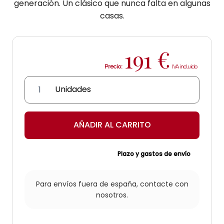
generación. Un clásico que nunca falta en algunas
casas.
191
€
Precio:
Cabecero
de
cama
'Gades'
AÑADIR AL CARRITO
cantidad
Plazo y gastos de envío
Para envíos fuera de españa,
contacte con
nosotros.