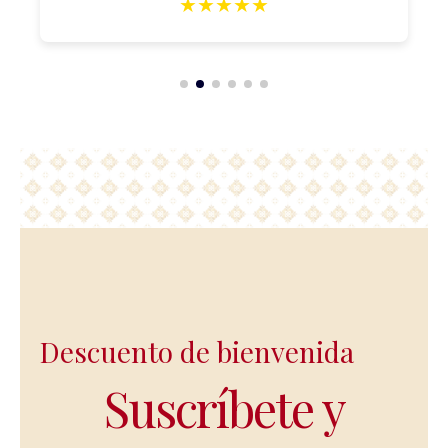
★
★
★
★
★
Descuento de bienvenida
Suscríbete y