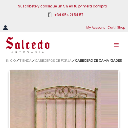
Ir
Suscríbete y consigue un 5% en tu primera compra
al
+34 954 21 54 57
contenido
My Account
|
Cart
|
Shop
INICIO
/
TIENDA
/
CABECEROS DE FORJA
/ CABECERO DE CAMA ‘GADES’